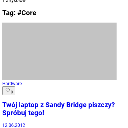
1
artykułów
Tag: #
Core
Hardware
0
Twój laptop z Sandy Bridge piszczy?
Spróbuj tego!
12.06.2012