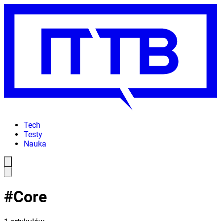
Tech
Testy
Nauka
#
Core