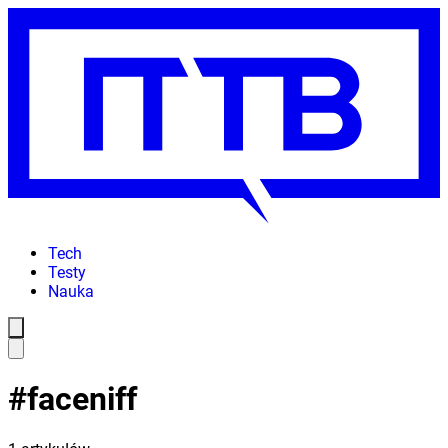
Tech
Testy
Nauka
#
faceniff