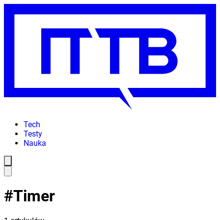
Tech
Testy
Nauka
#
Timer