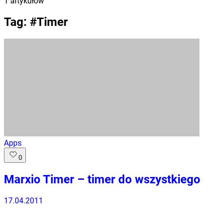
1
artykułów
Tag: #
Timer
Apps
0
Marxio Timer – timer do wszystkiego
17.04.2011