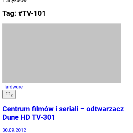
1
artykułów
Tag: #
TV-101
Hardware
0
Centrum filmów i seriali – odtwarzacz
Dune HD TV-301
30.09.2012