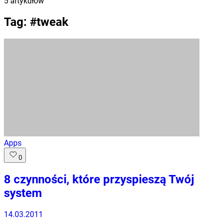
5
artykułów
Tag: #
tweak
Apps
0
8 czynności, które przyspieszą Twój
system
14.03.2011