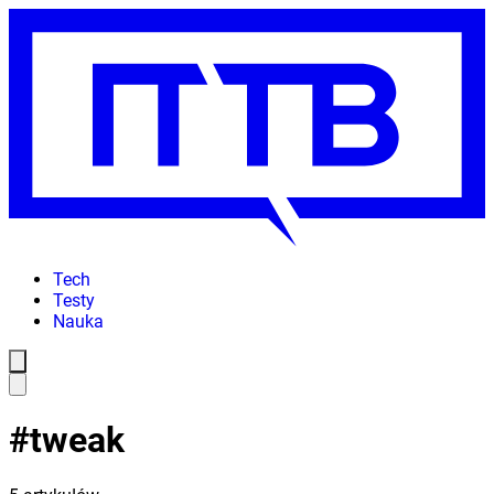
Tech
Testy
Nauka
#
tweak