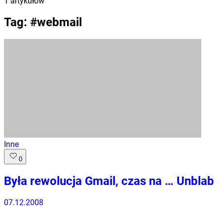
1
artykułów
Tag: #
webmail
Inne
0
Była rewolucja Gmail, czas na … Unblab
07.12.2008