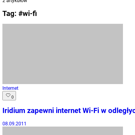
2
artykułów
Tag: #
wi-fi
Internet
0
Iridium zapewni internet Wi-Fi w odległy
08.09.2011