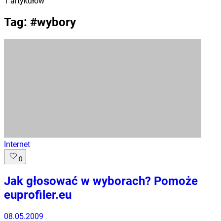
1
artykułów
Tag: #
wybory
Internet
0
Jak głosować w wyborach? Pomoże
euprofiler.eu
08.05.2009