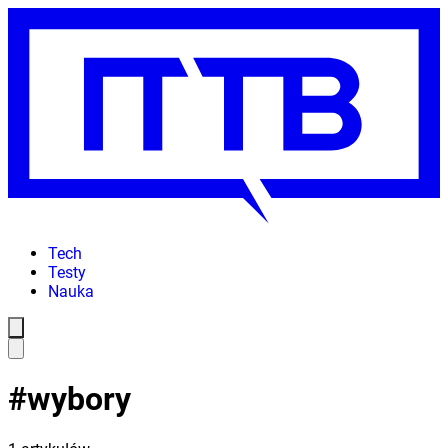
Tech
Testy
Nauka
#
wybory