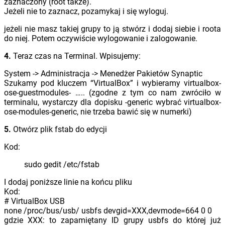
zaznaczony (root także).
Jeżeli nie to zaznacz, pozamykaj i się wyloguj.
jeżeli nie masz takiej grupy to ją stwórz i dodaj siebie i roota
do niej. Potem oczywiście wylogowanie i zalogowanie.
4.
Teraz czas na Terminal. Wpisujemy:
System -> Administracja -> Menedżer Pakietów Synaptic
Szukamy pod kluczem “VirtualBox” i wybieramy virtualbox-
ose-guestmodules- ….. (zgodne z tym co nam zwróciło w
terminalu, wystarczy dla dopisku -generic wybrać virtualbox-
ose-modules-generic, nie trzeba bawić się w numerki)
5.
Otwórz plik fstab do edycji
Kod:
sudo gedit /etc/fstab
I dodaj poniższe linie na końcu pliku
Kod:
# VirtualBox USB
none /proc/bus/usb/ usbfs devgid=XXX,devmode=664 0 0
gdzie XXX: to zapamiętany ID grupy usbfs do której już