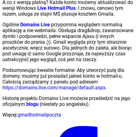
A co z wersją płatną? Każde konto możemy aktualizować do
wersji Windows
Live Hotmail Plus
. I znowu, cenowo tym
razem, usługa ze stajni M$ plusuje kosztem Gmaila.
Ogólnie
Domains Live
przypomina wyglądem normalną
aplikację a nie webmaila. Obsługa drag&drop, zawansowane
dymki i podpowiedzi, pełne wsparcie Ajaxu (i innych
proszków do prania ;)). Gmail wygląda przy tym strasznie
ascetycznie, wręcz surowo. Dla jednych do zaleta, ale biorąc
pod uwagę iż samo Google przyznaje, że najwyższy czas
uatrakcyjnić jego wygląd, coś jest na rzeczy.
Podsumowując kwestie formalne: Aby utworzyć pulę dla
domeny, musimy już posiadać jakieś konto w hotmail-u.
Całością zarządzamy z panelu pod adresem
https://domains.live.com/manage/default.aspx
.
Historię projektu Domains Live możecie prześledzić na jego
oficjalnym
blogu
(niestety po angielsku).
Więcej:
gmail
hotmail
poczta