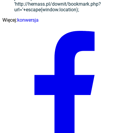
‘http://hernass.pl/downit/bookmark.php?
url=’+escape(window.location);
Więcej:
konwersja