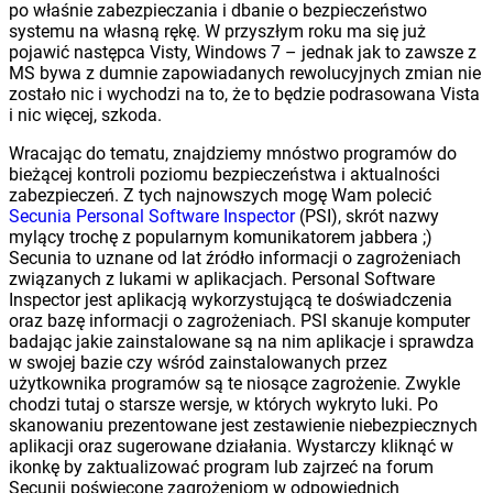
po właśnie zabezpieczania i dbanie o bezpieczeństwo
systemu na własną rękę. W przyszłym roku ma się już
pojawić następca Visty, Windows 7 – jednak jak to zawsze z
MS bywa z dumnie zapowiadanych rewolucyjnych zmian nie
zostało nic i wychodzi na to, że to będzie podrasowana Vista
i nic więcej, szkoda.
Wracając do tematu, znajdziemy mnóstwo programów do
bieżącej kontroli poziomu bezpieczeństwa i aktualności
zabezpieczeń. Z tych najnowszych mogę Wam polecić
Secunia Personal Software Inspector
(PSI), skrót nazwy
mylący trochę z popularnym komunikatorem jabbera ;)
Secunia to uznane od lat źródło informacji o zagrożeniach
związanych z lukami w aplikacjach. Personal Software
Inspector jest aplikacją wykorzystującą te doświadczenia
oraz bazę informacji o zagrożeniach. PSI skanuje komputer
badając jakie zainstalowane są na nim aplikacje i sprawdza
w swojej bazie czy wśród zainstalowanych przez
użytkownika programów są te niosące zagrożenie. Zwykle
chodzi tutaj o starsze wersje, w których wykryto luki. Po
skanowaniu prezentowane jest zestawienie niebezpiecznych
aplikacji oraz sugerowane działania. Wystarczy kliknąć w
ikonkę by zaktualizować program lub zajrzeć na forum
Secunii poświęcone zagrożeniom w odpowiednich