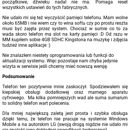
początkowe, dźwieku nadal nie ma. Pomaga reset
wszystkich ustawień do tych fabrycznych.
Nie udało mi się też wyczyścić pamięci telefonu. Mam wolne
około 65MB i nie wiem czy to wina softu czy po prostu reszta
musi być zajęta przez system. Chociaż w sumie co to za
wada skoro telefon ma slot na karty pamięci :D Od razu w
MM kupiłem sobie 4GB SDHC Kingstona na muzykę i zdjęcia
tudzież inne aplikacje :)
Nie znalazłem niestety oprogramowania lub funkcji do
aktualizacji systemu. Więc pozostaje nam chyba jedynie
wizyta w serwisie jeśli chcemy mieć nowszą wersję.
Podsumowanie
Telefon ten pozytywnie mnie zaskoczył. Spodziewałem się
kiepskiej obsługi dodatkowej oraz marnego aparatu
cyfrowego. Ma kilka pomniejszych wad ale suma sumarum
to solidny telefon wart polecenia.
Dla mniej największą zaletą jest prosta i szybka obsługa
dzięki temu, że telefon nie pracuje na systemie Windows
Mobile a na autorskim LG (swoją drogą nigdzie nie udało mi
się znaleźć jego dokładnej specyfikacji technicznej).