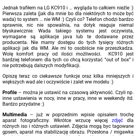
Jednak trafiłem na LG KC910 i … wygląda to całkiem nieźle :)
Pierwsza zaleta (jak dla mnie bo dla niektórych to może być
wada) to system … nie WM :) Czyli co? Telefon chodzi bardzo
sprawnie, nic nie spowalnia, na dotyk reaguje niemal
błyskawicznie. Wada takiego systemu jest oczywista,
wymagane są aplikacje java lub te dodawane przez
producenta. Nie mamy dostępu do tych tysięcy różnych
aplikacji jak dla WM. Ale mi to osobiście nie przeszkadza.
Wolę komfort pracy od ilości możliwości. KC910 jest
bardziej telefonem dla tych co chcą korzystać “out of box” i
nie potrzebują dalszych modyfikacji.
Opiszę teraz co ciekawsze funkcje oraz kilka mniejszych i
większych wad ale i oczywiście i zalet ww modelu :)
Profile
– można je ustawić na czasową aktywność. Czyli np.
inne ustawienia w nocy, inne w pracy, inne w weekendy itd.
Bardzo przydatne :)
Multimedia
– już w poprzednim wpisie opisałem trochę
aparat fotograficzny. Wkrótce wrzucę więcej
zdjęć
dla
różnych iso i różnych ustawień. Zdjęcia mogą byc tagowane
gpsem, aparat ma stabilizację obrazu. Przesłona / migawka