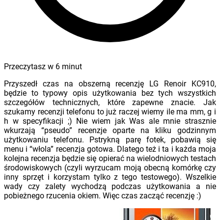
Przeczytasz w
6
minut
Przyszedł czas na obszerną recenzję LG Renoir KC910,
będzie to typowy opis użytkowania bez tych wszystkich
szczegółów technicznych, które zapewne znacie. Jak
szukamy recenzji telefonu to już raczej wiemy ile ma mm, g i
h w specyfikacji ;) Nie wiem jak Was ale mnie strasznie
wkurzają “pseudo” recenzje oparte na kliku godzinnym
użytkowaniu telefonu. Pstrykną parę fotek, pobawią się
menu i “włola” recenzja gotowa. Dlatego też i ta i każda moja
kolejna recenzja będzie się opierać na wielodniowych testach
środowiskowych (czyli wyrzucam moją obecną komórkę czy
inny sprzęt i korzystam tylko z tego testowego). Wszelkie
wady czy zalety wychodzą podczas użytkowania a nie
pobieżnego rzucenia okiem. Więc czas zacząć recenzję :)