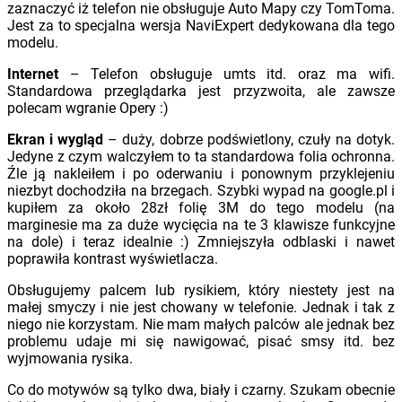
zaznaczyć iż telefon nie obsługuje Auto Mapy czy TomToma.
Jest za to specjalna wersja
NaviExpert dedykowana dla tego
modelu.
Internet
– Telefon obsługuje umts itd. oraz ma wifi.
Standardowa przeglądarka jest przyzwoita, ale zawsze
polecam wgranie Opery :)
Ekran i wygląd
– duży, dobrze podświetlony, czuły na dotyk.
Jedyne z czym walczyłem to ta standardowa folia ochronna.
Źle ją nakleiłem i po oderwaniu i ponownym przyklejeniu
niezbyt dochodziła na brzegach. Szybki wypad na google.pl i
kupiłem za około 28zł folię 3M do tego modelu (na
marginesie ma za duże wycięcia na te 3 klawisze funkcyjne
na dole) i teraz idealnie :) Zmniejszyła odblaski i nawet
poprawiła kontrast wyświetlacza.
Obsługujemy palcem lub rysikiem, który niestety jest na
małej smyczy i nie jest chowany w telefonie. Jednak i tak z
niego nie korzystam. Nie mam małych palców ale jednak bez
problemu udaje mi się nawigować, pisać smsy itd. bez
wyjmowania rysika.
Co do motywów są tylko dwa, biały i czarny. Szukam obecnie