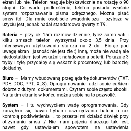
ekran lub nie. Telefon reaguje błyskawicznie na rotację o 90
stopni. Co warte podkreślenia, telefon posiada właśnie
system rozpoznawania pisma odręcznego. Można pisać
smsy itd. Dla mnie osobiście wygodniejsza i szybsza w
użyciu jest jednak nadal standardowa qwerty z T9.
Bateria
– przy ok 15m rozmów dziennie, tyleż samo wifi i
kilku smsach telefon wytrzymał około 3,5 dnia. Przy
intensywnym użytkowaniu starcza na 2 dni. Biorąc pod
uwagę ekran i jasność nie jest źle :) Inną, może nie wadą ale
niedostatkiem jest wskaźnik naładowania baterii. Pokazuje 3
tryby i tyle, przydałby się wskaźnik procentowy, lub bardziej
dokładny.
Biuro
– Mamy wbudowaną przeglądarkę dokumentów (TXT,
PDF, DOC, PPT, XLS). Oprogramowanie radzi sobie całkiem
dobrze z dużymi dokumentami. Czytam sobie często ebooki.
Na takim ekranie w końcu można sobie na to pozwolić.
System
– I tu wychwyciłem wadę oprogramowania. Gdy
zacząłem się bawić trybami oszczędzania baterii o raz
kontrolą podświetlenia … to przestał mi działać dźwięk przy
otrzymaniu smsa :/ Nie mam pojęcia dlaczego tak jest,
nawet gdy ustawiałem spowrotem na ustawienia