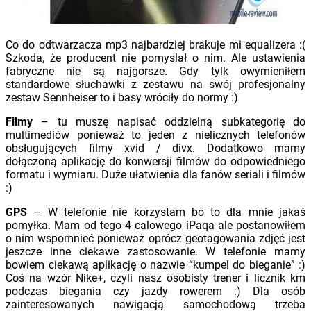
Co do odtwarzacza mp3 najbardziej brakuje mi equalizera :(
Szkoda, że producent nie pomyslał o nim. Ale ustawienia
fabryczne nie są najgorsze. Gdy tylk owymieniłem
standardowe słuchawki z zestawu na swój profesjonalny
zestaw Sennheiser to i basy wróciły do normy :)
Filmy
– tu muszę napisać oddzielną subkategorię do
multimediów ponieważ to jeden z nielicznych telefonów
obsługujących filmy xvid / divx. Dodatkowo mamy
dołączoną aplikację do konwersji filmów do odpowiedniego
formatu i wymiaru. Duże ułatwienia dla fanów seriali i filmów
:)
GPS
– W telefonie nie korzystam bo to dla mnie jakaś
pomyłka. Mam od tego 4 calowego iPaqa ale postanowiłem
o nim wspomnieć ponieważ oprócz geotagowania zdjęć jest
jeszcze inne ciekawe zastosowanie. W telefonie mamy
bowiem ciekawą aplikację o nazwie “kumpel do bieganie” :)
Coś na wzór Nike+, czyli nasz osobisty trener i licznik km
podczas biegania czy jazdy rowerem :) Dla osób
zainteresowanych nawigacją samochodową trzeba