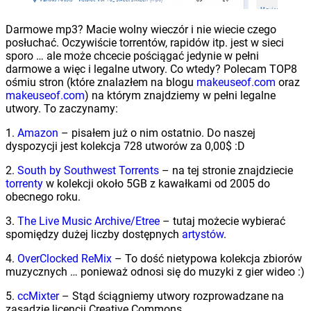
Darmowe mp3? Macie wolny wieczór i nie wiecie czego
posłuchać. Oczywiście torrentów, rapidów itp. jest w sieci
sporo … ale może chcecie pościągać jedynie w pełni
darmowe a więc i legalne utwory. Co wtedy? Polecam TOP8
ośmiu stron (które znalazłem na blogu
makeuseof.com
oraz
makeuseof.com
) na którym znajdziemy w pełni legalne
utwory. To zaczynamy:
1.
Amazon
– pisałem już o nim ostatnio. Do naszej
dyspozycji jest kolekcja 728 utworów za 0,00$ :D
2.
South by Southwest Torrents
– na tej stronie znajdziecie
torrenty
w kolekcji około 5GB z kawałkami od 2005 do
obecnego roku.
3.
The Live Music Archive/Etree
– tutaj możecie wybierać
spomiędzy dużej liczby dostępnych
artystów
.
4.
OverClocked ReMix
– To dość nietypowa kolekcja zbiorów
muzycznych … ponieważ odnosi się do muzyki z gier wideo :)
5.
ccMixter
– Stąd ściągniemy utwory rozprowadzane na
zasadzie licencji Creative Commons.