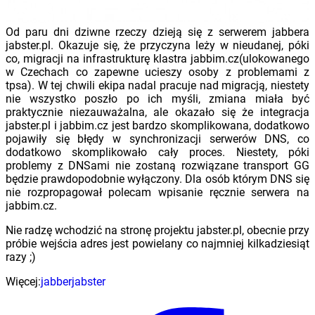
Od paru dni dziwne rzeczy dzieją się z serwerem jabbera
jabster.pl. Okazuje się, że przyczyna leży w nieudanej, póki
co, migracji na infrastrukturę klastra jabbim.cz(ulokowanego
w Czechach co zapewne ucieszy osoby z problemami z
tpsa). W tej chwili ekipa nadal pracuje nad migracją, niestety
nie wszystko poszło po ich myśli, zmiana miała być
praktycznie niezauważalna, ale okazało się że integracja
jabster.pl i jabbim.cz jest bardzo skomplikowana, dodatkowo
pojawiły się błędy w synchronizacji serwerów DNS, co
dodatkowo skomplikowało cały proces. Niestety, póki
problemy z DNSami nie zostaną rozwiązane transport GG
będzie prawdopodobnie wyłączony. Dla osób którym DNS się
nie rozpropagował polecam wpisanie ręcznie serwera na
jabbim.cz.
Nie radzę wchodzić na stronę projektu jabster.pl, obecnie przy
próbie wejścia adres jest powielany co najmniej kilkadziesiąt
razy ;)
Więcej:
jabber
jabster