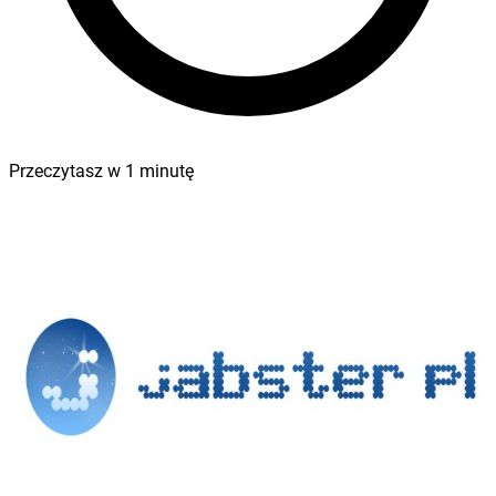
Przeczytasz w
1
minutę