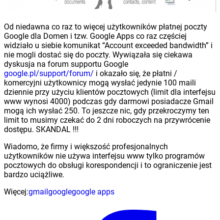
Od niedawna co raz to więcej użytkowników płatnej poczty
Google dla Domen i tzw. Google Apps co raz częściej
widziało u siebie komunikat “Account exceeded bandwidth” i
nie mogli dostać się do poczty. Wywiązała się ciekawa
dyskusja na forum supportu Google
google.pl/support/forum/
i okazało się, że płatni /
komercyjni użytkownicy mogą wysłać jedynie 100 maili
dziennie przy użyciu klientów pocztowych (limit dla interfejsu
www wynosi 4000) podczas gdy darmowi posiadacze Gmail
mogą ich wysłać 250. To jeszcze nic, gdy przekroczymy ten
limit to musimy czekać do 2 dni roboczych na przywrócenie
dostępu. SKANDAL !!!
Wiadomo, że firmy i większość profesjonalnych
użytkowników nie używa interfejsu www tylko programów
pocztowych do obsługi korespondencji i to ograniczenie jest
bardzo uciążliwe.
Więcej:
gmail
google
google apps