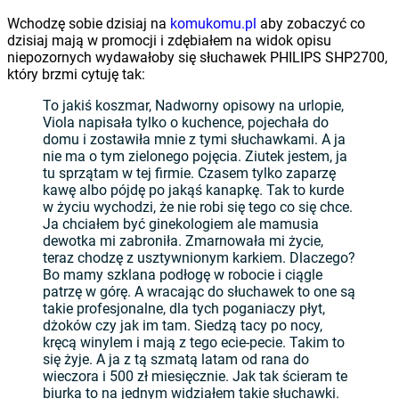
Wchodzę sobie dzisiaj na
komukomu.pl
aby zobaczyć co
dzisiaj mają w promocji i zdębiałem na widok opisu
niepozornych wydawałoby się słuchawek PHILIPS SHP2700,
który brzmi cytuję tak:
To jakiś koszmar, Nadworny opisowy na urlopie,
Viola napisała tylko o kuchence, pojechała do
domu i zostawiła mnie z tymi słuchawkami. A ja
nie ma o tym zielonego pojęcia. Ziutek jestem, ja
tu sprzątam w tej firmie. Czasem tylko zaparzę
kawę albo pójdę po jakąś kanapkę. Tak to kurde
w życiu wychodzi, że nie robi się tego co się chce.
Ja chciałem być ginekologiem ale mamusia
dewotka mi zabroniła. Zmarnowała mi życie,
teraz chodzę z usztywnionym karkiem. Dlaczego?
Bo mamy szklana podłogę w robocie i ciągle
patrzę w górę. A wracając do słuchawek to one są
takie profesjonalne, dla tych poganiaczy płyt,
dżoków czy jak im tam. Siedzą tacy po nocy,
kręcą winylem i mają z tego ecie-pecie. Takim to
się żyje. A ja z tą szmatą latam od rana do
wieczora i 500 zł miesięcznie. Jak tak ścieram te
biurka to na jednym widziałem takie słuchawki.