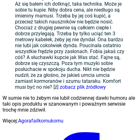
Aż się bałem ich dotknąć, taka technika. Może je
sobie tu kupie. Niby dobra cena, ale niedługo są
imieniny mamusi. Trzeba by jej coś kupić, a
przecież takich nauszników nie będzie nosić.
Chociaż z drugiej pewnie są całkiem ciepłe i
dobrze przylegają. Trzeba by tylko uciąć ten 3
metrowy kabelek, żeby jej nie dyndał. Ona bardzo
nie lubi jak cokolwiek dynda. Poucinała ostatnio
wszystkie frędzle przy zasłonach. Fobia jakaś czy
cóś? A słuchawki kupcie jak Was stać. Fajne są,
dobrze się czyszczą. Poza tym muzyki sobie
posłuchacie w spokoju ducha. Nikt nie będzie
nudził, że za głośno, że jakieś umcia umcia
zamiast kormoranów i szumu tataraku. Komfort
musi być no nie? [ź]
zobacz plik źródłowy
W sumie nie to żebym nie lubił codziennej dawki humoru ale
taki opis produktu w szanowanym i poważnym serwisie
trochę mnie zdziwił.
Więcej:
Agora
fail
komukomu