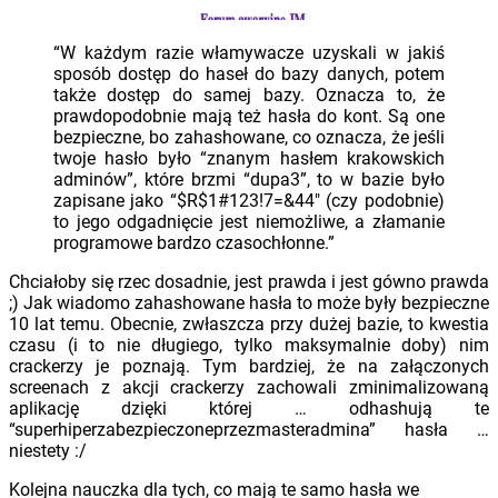
“W każdym razie włamywacze uzyskali w jakiś
sposób dostęp do haseł do bazy danych, potem
także dostęp do samej bazy. Oznacza to, że
prawdopodobnie mają też hasła do kont. Są one
bezpieczne, bo zahashowane, co oznacza, że jeśli
twoje hasło było “znanym hasłem krakowskich
adminów”, które brzmi “dupa3”, to w bazie było
zapisane jako “$R$1#123!7=&44″ (czy podobnie)
to jego odgadnięcie jest niemożliwe, a złamanie
programowe bardzo czasochłonne.”
Chciałoby się rzec dosadnie, jest prawda i jest gówno prawda
;) Jak wiadomo zahashowane hasła to może były bezpieczne
10 lat temu. Obecnie, zwłaszcza przy dużej bazie, to kwestia
czasu (i to nie długiego, tylko maksymalnie doby) nim
crackerzy je poznają. Tym bardziej, że na załączonych
screenach z akcji crackerzy zachowali zminimalizowaną
aplikację dzięki której … odhashują te
“superhiperzabezpieczoneprzezmasteradmina” hasła …
niestety :/
Kolejna nauczka dla tych, co mają te samo hasła we