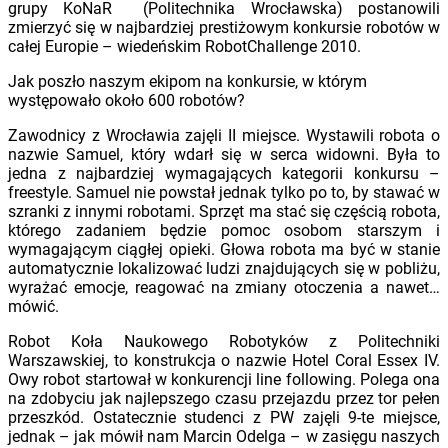
grupy KoNaR (Politechnika Wrocławska) postanowili
zmierzyć się w najbardziej prestiżowym konkursie robotów w
całej Europie – wiedeńskim RobotChallenge 2010.
Jak poszło naszym ekipom na konkursie, w którym
występowało około 600 robotów?
Zawodnicy z Wrocławia zajęli II miejsce. Wystawili robota o
nazwie Samuel, który wdarł się w serca widowni. Była to
jedna z najbardziej wymagających kategorii konkursu –
freestyle. Samuel nie powstał jednak tylko po to, by stawać w
szranki z innymi robotami. Sprzęt ma stać się częścią robota,
którego zadaniem będzie pomoc osobom starszym i
wymagającym ciągłej opieki. Głowa robota ma być w stanie
automatycznie lokalizować ludzi znajdujących się w pobliżu,
wyrażać emocje, reagować na zmiany otoczenia a nawet…
mówić.
Robot Koła Naukowego Robotyków z Politechniki
Warszawskiej, to konstrukcja o nazwie Hotel Coral Essex IV.
Owy robot startował w konkurencji line following. Polega ona
na zdobyciu jak najlepszego czasu przejazdu przez tor pełen
przeszkód. Ostatecznie studenci z PW zajęli 9-te miejsce,
jednak – jak mówił nam Marcin Odelga – w zasięgu naszych