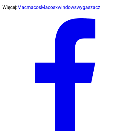
Więcej:
Mac
macos
Macosx
windows
wygaszacz