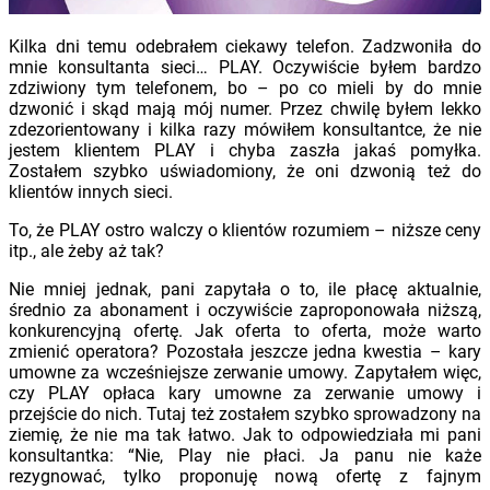
Kilka dni temu odebrałem ciekawy telefon. Zadzwoniła do
mnie konsultanta sieci… PLAY. Oczywiście byłem bardzo
zdziwiony tym telefonem, bo – po co mieli by do mnie
dzwonić i skąd mają mój numer. Przez chwilę byłem lekko
zdezorientowany i kilka razy mówiłem konsultantce, że nie
jestem klientem PLAY i chyba zaszła jakaś pomyłka.
Zostałem szybko uświadomiony, że oni dzwonią też do
klientów innych sieci.
To, że PLAY ostro walczy o klientów rozumiem – niższe ceny
itp., ale żeby aż tak?
Nie mniej jednak, pani zapytała o to, ile płacę aktualnie,
średnio za abonament i oczywiście zaproponowała niższą,
konkurencyjną ofertę. Jak oferta to oferta, może warto
zmienić operatora? Pozostała jeszcze jedna kwestia – kary
umowne za wcześniejsze zerwanie umowy. Zapytałem więc,
czy PLAY opłaca kary umowne za zerwanie umowy i
przejście do nich. Tutaj też zostałem szybko sprowadzony na
ziemię, że nie ma tak łatwo. Jak to odpowiedziała mi pani
konsultantka: “Nie, Play nie płaci. Ja panu nie każe
rezygnować, tylko proponuję nową ofertę z fajnym