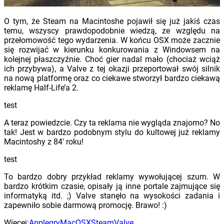
O tym, że Steam na Macintoshe pojawił się już jakiś czas
temu, wszyscy prawdopodobnie wiedzą, ze względu na
przełomowość tego wydarzenia. W końcu OSX może zacznie
się rozwijać w kierunku konkurowania z Windowsem na
kolejnej płaszczyźnie. Choć gier nadal mało (chociaż wciąż
ich przybywa), a Valve z tej okazji przeportował swój silnik
na nową platformę oraz co ciekawe stworzył bardzo ciekawą
reklamę Half-Life’a 2.
test
A teraz powiedzcie. Czy ta reklama nie wygląda znajomo? No
tak! Jest w bardzo podobnym stylu do kultowej już reklamy
Macintoshy z 84′ roku!
test
To bardzo dobry przykład reklamy wywołującej szum. W
bardzo krótkim czasie, opisały ją inne portale zajmujące się
informatyką itd. ;) Valve stanęło na wysokości zadania i
zapewniło sobie darmową promocję. Brawo! :)
Więcej:
Apple
gry
Mac
OSX
Steam
Valve