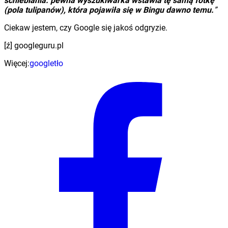
schlebiania: pewna wyszukiwarka wstawia tę samą fotkę
(pola tulipanów), która pojawiła się w Bingu dawno temu.
”
Ciekaw jestem, czy Google się jakoś odgryzie.
[ź] googleguru.pl
Więcej:
google
tło