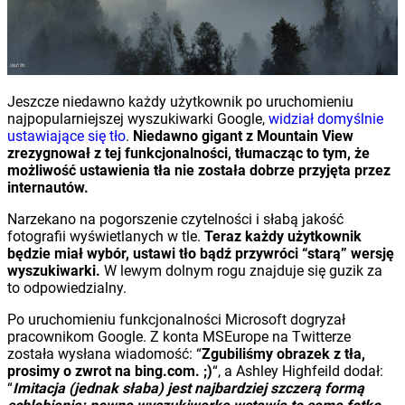
Jeszcze niedawno każdy użytkownik po uruchomieniu
najpopularniejszej wyszukiwarki Google,
widział domyślnie
ustawiające się tło
.
Niedawno gigant z Mountain View
zrezygnował z tej funkcjonalności, tłumacząc to tym, że
możliwość ustawienia tła nie została dobrze przyjęta przez
internautów.
Narzekano na pogorszenie czytelności i słabą jakość
fotografii wyświetlanych w tle.
Teraz każdy użytkownik
będzie miał wybór, ustawi tło bądź przywróci “starą” wersję
wyszukiwarki.
W lewym dolnym rogu znajduje się guzik za
to odpowiedzialny.
Po uruchomieniu funkcjonalności Microsoft dogryzał
pracownikom Google. Z konta MSEurope na Twitterze
została wysłana wiadomość: “
Zgubiliśmy obrazek z tła,
prosimy o zwrot na bing.com. ;)
“, a Ashley Highfeild dodał:
“
Imitacja (jednak słaba) jest najbardziej szczerą formą