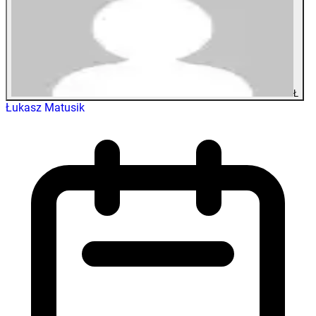
Ł
Łukasz Matusik