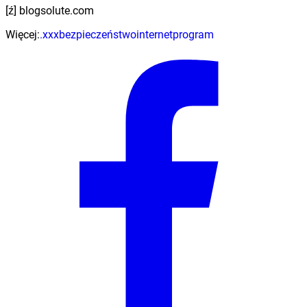
[ź] blogsolute.com
Więcej:
.xxx
bezpieczeństwo
internet
program