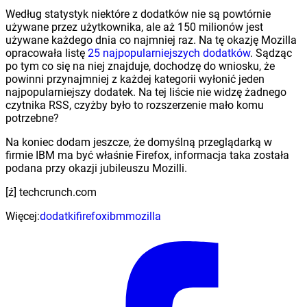
Według statystyk niektóre z dodatków nie są powtórnie
używane przez użytkownika, ale aż 150 milionów jest
używane każdego dnia co najmniej raz. Na tę okazję Mozilla
opracowała listę
25 najpopularniejszych dodatków
. Sądząc
po tym co się na niej znajduje, dochodzę do wniosku, że
powinni przynajmniej z każdej kategorii wyłonić jeden
najpopularniejszy dodatek. Na tej liście nie widzę żadnego
czytnika RSS, czyżby było to rozszerzenie mało komu
potrzebne?
Na koniec dodam jeszcze, że domyślną przeglądarką w
firmie IBM ma być właśnie Firefox, informacja taka została
podana przy okazji jubileuszu Mozilli.
[ź] techcrunch.com
Więcej:
dodatki
firefox
ibm
mozilla