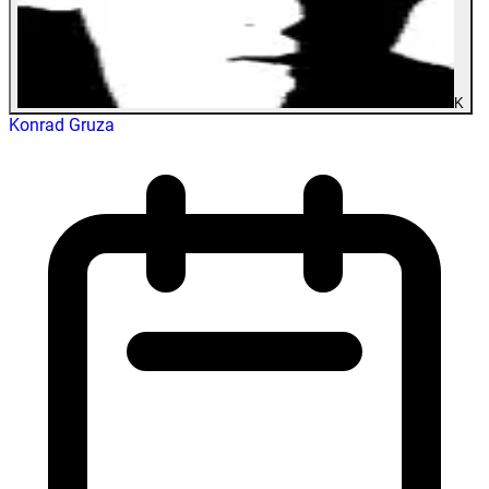
K
Konrad Gruza