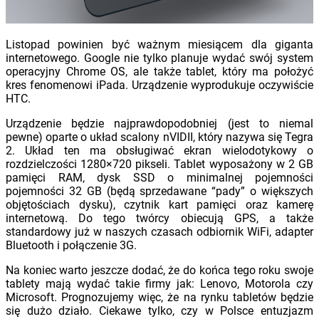
Listopad powinien być ważnym miesiącem dla giganta
internetowego. Google nie tylko planuje wydać swój system
operacyjny Chrome OS, ale także tablet, który ma położyć
kres fenomenowi iPada. Urządzenie wyprodukuje oczywiście
HTC.
Urządzenie będzie najprawdopodobniej (jest to niemal
pewne) oparte o układ scalony nVIDII, który nazywa się Tegra
2. Układ ten ma obsługiwać ekran wielodotykowy o
rozdzielczości 1280×720 pikseli. Tablet wyposażony w 2 GB
pamięci RAM, dysk SSD o minimalnej pojemności
pojemności 32 GB (będą sprzedawane “pady” o większych
objętościach dysku), czytnik kart pamięci oraz kamerę
internetową. Do tego twórcy obiecują GPS, a także
standardowy już w naszych czasach odbiornik WiFi, adapter
Bluetooth i połączenie 3G.
Na koniec warto jeszcze dodać, że do końca tego roku swoje
tablety mają wydać takie firmy jak: Lenovo, Motorola czy
Microsoft. Prognozujemy więc, że na rynku tabletów będzie
się dużo działo. Ciekawe tylko, czy w Polsce entuzjazm