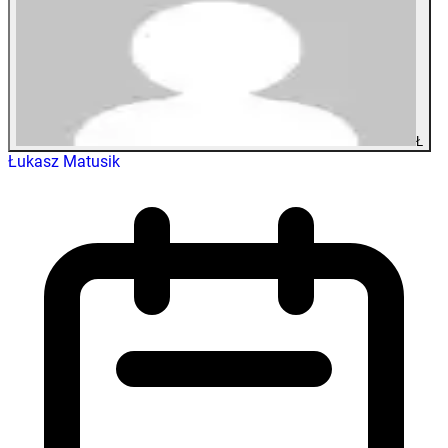
Ł
Łukasz Matusik