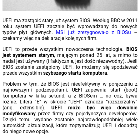
UEFI ma zastąpić stary już system BIOS. Według BBC w 2011
roku system UEFI zacznie być wprowadzany do nowych
typów płyt głównych.
MSI już zrezygnowało z BIOSu
–
czekamy więc na deklaracje kolejnych firm.
UEFI to przede wszystkim nowoczesna technologia.
BIOS
jest systemem starym
, mającym ponad 25 lat, a mimo to
nadal jest używany (i faktycznie, jest dość niezawodny). Jeśli
BIOS zostanie zastąpiony UEFI, to możemy się spodziewać
przede wszystkim
szybszego startu komputera
.
Problem w tym, że BIOS jest nieefektywny w połączeniu z
najnowszymi podzespołami. UEFI zapewnia start (boot)
komputera w kilka sekund, a z BIOSem … no cóż, bywa
różnie. Litera “E” w skrócie “UEFI” oznacza “rozszerzalny”
(ang. extensible).
UEFI może być więc dowolnie
modyfikowany
przez firmy czy pojedynczych developerów.
Dzięki temu wydane zostanie najprawdopodobniej wiele
autorskich aktualizacji, które zoptymalizują UEFI i dodadzą
do niego nowe opcje.