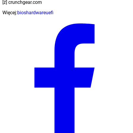
[ź] crunchgear.com
Więcej:
bios
hardware
uefi