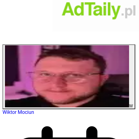
W
Wiktor Mociun