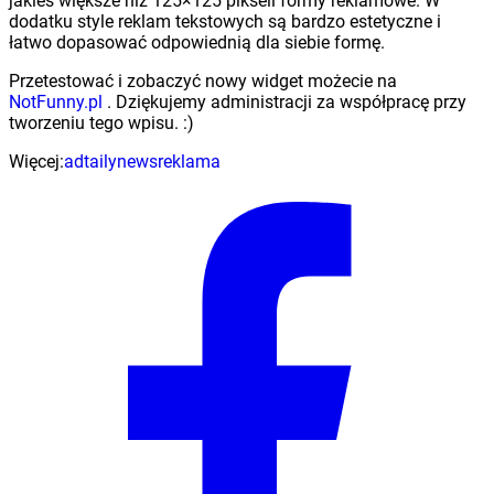
jakieś większe niż 125×125 pikseli formy reklamowe. W
dodatku style reklam tekstowych są bardzo estetyczne i
łatwo dopasować odpowiednią dla siebie formę.
Przetestować i zobaczyć nowy widget możecie na
NotFunny.pl
. Dziękujemy administracji za współpracę przy
tworzeniu tego wpisu. :)
Więcej:
adtaily
news
reklama