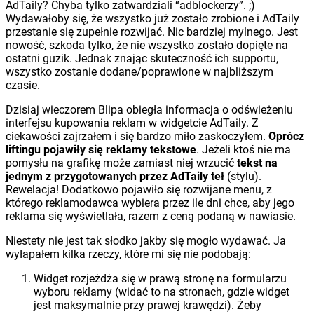
AdTaily? Chyba tylko zatwardziali “adblockerzy”. ;)
Wydawałoby się, że wszystko już zostało zrobione i AdTaily
przestanie się zupełnie rozwijać. Nic bardziej mylnego. Jest
nowość, szkoda tylko, że nie wszystko zostało dopięte na
ostatni guzik. Jednak znając skuteczność ich supportu,
wszystko zostanie dodane/poprawione w najbliższym
czasie.
Dzisiaj wieczorem Blipa obiegła informacja o odświeżeniu
interfejsu kupowania reklam w widgetcie AdTaily. Z
ciekawości zajrzałem i się bardzo miło zaskoczyłem.
Oprócz
liftingu pojawiły się reklamy tekstowe
. Jeżeli ktoś nie ma
pomysłu na grafikę może zamiast niej wrzucić
tekst na
jednym z przygotowanych przez AdTaily teł
(stylu).
Rewelacja! Dodatkowo pojawiło się rozwijane menu, z
którego reklamodawca wybiera przez ile dni chce, aby jego
reklama się wyświetlała, razem z ceną podaną w nawiasie.
Niestety nie jest tak słodko jakby się mogło wydawać. Ja
wyłapałem kilka rzeczy, które mi się nie podobają:
Widget rozjeżdża się w prawą stronę na formularzu
wyboru reklamy (widać to na stronach, gdzie widget
jest maksymalnie przy prawej krawędzi). Żeby