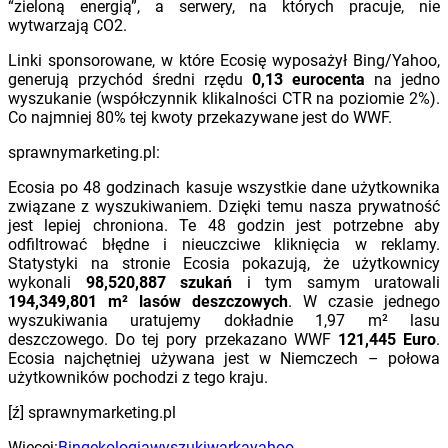
“zieloną energią”, a serwery, na których pracuje, nie
wytwarzają CO2.
Linki sponsorowane, w które Ecosię wyposażył Bing/Yahoo,
generują przychód średni rzędu
0,13 eurocenta
na jedno
wyszukanie (współczynnik klikalności CTR na poziomie 2%).
Co najmniej 80% tej kwoty przekazywane jest do WWF.
sprawnymarketing.pl:
Ecosia po 48 godzinach kasuje wszystkie dane użytkownika
związane z wyszukiwaniem. Dzięki temu nasza prywatność
jest lepiej chroniona. Te 48 godzin jest potrzebne aby
odfiltrować błędne i nieuczciwe kliknięcia w reklamy.
Statystyki na stronie Ecosia pokazują, że użytkownicy
wykonali
98,520,887 szukań
i tym samym uratowali
194,349,801 m² lasów deszczowych
. W czasie jednego
wyszukiwania uratujemy dokładnie 1,97 m² lasu
deszczowego. Do tej pory przekazano WWF
121,445 Euro
.
Ecosia najchętniej używana jest w Niemczech – połowa
użytkowników pochodzi z tego kraju.
[ź] sprawnymarketing.pl
Więcej:
Bing
ekologia
wyszukiwarka
yahoo