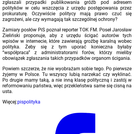
zgłaszali przypadki publikowania gróźb pod adresem
polityków w celu wszczęcia z urzędu postępowania przez
prokuraturę. Oczywiście politycy mają prawo czuć się
zagrożeni, ale czy wymagają tak szczególnej ochrony?
Zamiary posłów PiS poznał reporter TOK FM. Poseł Jarosław
Zieliński proponuje, aby z urzędu ścigać autorów tych
wpisów w internecie, które zawierają groźbę karalną wobec
polityka. Żeby się z tym uporać konieczna byłaby
“współpraca” z administratorami forów, którzy mieliby
obowiązek zgłaszania takich przypadków organom ścigania.
Powiem szczerze, że nie wyobrażam sobie tego. Po pierwsze
żyjemy w Polsce. Tu wszyscy lubią narzekać czy wyklinać.
Po drugie mamy taką, a nie inną klasę polityczną i zastój w
reformowaniu państwa, więc przekleństwa same się cisną na
usta.
Więcej:
pis
polityka