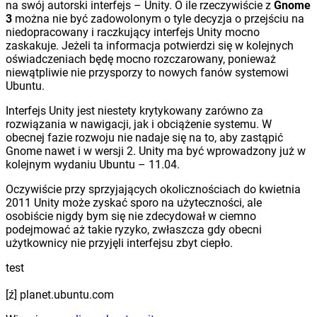
na swój autorski interfejs – Unity. O ile rzeczywiście z
Gnome
3
można nie być zadowolonym o tyle decyzja o przejściu na
niedopracowany i raczkujący interfejs Unity mocno
zaskakuje. Jeżeli ta informacja potwierdzi się w kolejnych
oświadczeniach będę mocno rozczarowany, ponieważ
niewątpliwie nie przysporzy to nowych fanów systemowi
Ubuntu.
Interfejs Unity jest niestety krytykowany zarówno za
rozwiązania w nawigacji, jak i obciążenie systemu. W
obecnej fazie rozwoju nie nadaje się na to, aby zastąpić
Gnome nawet i w wersji 2. Unity ma być wprowadzony już w
kolejnym wydaniu Ubuntu – 11.04.
Oczywiście przy sprzyjających okolicznościach do kwietnia
2011 Unity może zyskać sporo na użyteczności, ale
osobiście nigdy bym się nie zdecydował w ciemno
podejmować aż takie ryzyko, zwłaszcza gdy obecni
użytkownicy nie przyjęli interfejsu zbyt ciepło.
test
[ź] planet.ubuntu.com