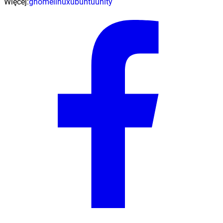
Więcej:
gnome
linux
ubuntu
unity