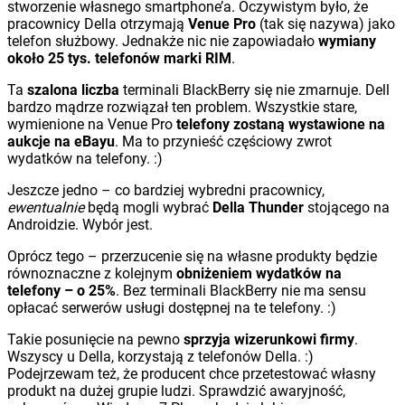
stworzenie własnego smartphone’a. Oczywistym było, że
pracownicy Della otrzymają
Venue Pro
(tak się nazywa) jako
telefon służbowy. Jednakże nic nie zapowiadało
wymiany
około 25 tys. telefonów marki RIM
.
Ta
szalona liczba
terminali BlackBerry się nie zmarnuje. Dell
bardzo mądrze rozwiązał ten problem. Wszystkie stare,
wymienione na Venue Pro
telefony zostaną wystawione na
aukcje na eBayu
. Ma to przynieść częściowy zwrot
wydatków na telefony. :)
Jeszcze jedno – co bardziej wybredni pracownicy,
ewentualnie
będą mogli wybrać
Della Thunder
stojącego na
Androidzie. Wybór jest.
Oprócz tego – przerzucenie się na własne produkty będzie
równoznaczne z kolejnym
obniżeniem wydatków na
telefony – o 25%
. Bez terminali BlackBerry nie ma sensu
opłacać serwerów usługi dostępnej na te telefony. :)
Takie posunięcie na pewno
sprzyja wizerunkowi firmy
.
Wszyscy u Della, korzystają z telefonów Della. :)
Podejrzewam też, że producent chce przetestować własny
produkt na dużej grupie ludzi. Sprawdzić awaryjność,