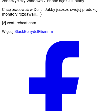
zobaczyć czy Windows 7 Phone będzie lubiany.
Chcę pracować w Dellu. Jakby jeszcze swojej produkcji
monitory rozdawali… :)
[ź] venturebeat.com
Więcej:
BlackBerry
dell
Gsm
rim