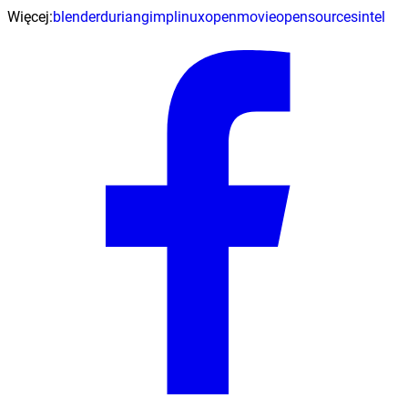
Więcej:
blender
durian
gimp
linux
openmovie
opensource
sintel