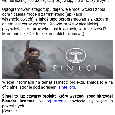
wolnej licencji, coraz częściej pojawiają się w naszym życiu.
Oprogramowanie tego tupu daje wiele możliwości i znosi
ograniczenia modelu zamkniętego (aplikacji
własnościowych), a jakoś tego oprogramowania z każdym
dniem jest coraz wyższa. Kto wie, może w niedalekiej
przyszłości programy własnościowe będą w mniejszości?
Mam nadzieję, że doczekam takich czasów. ;)
Więcej informacji na temat samego projektu, znajdziecie na
oficjalnej stronie pod adresem:
sintel.org
.
Sintel to już czwarty projekt, który wyszedł spod skrzydeł
Blender Institute
. Na
tej stronie
dowiecie się więcej o
pozostałych.
[/wazne]