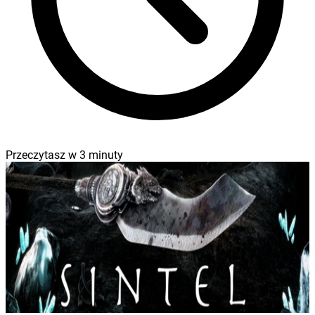
Przeczytasz w
3
minuty