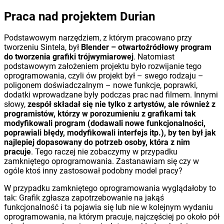
Praca nad projektem Durian
Podstawowym narzędziem, z którym pracowano przy
tworzeniu Sintela, był
Blender – otwartoźródłowy program
do tworzenia grafiki trójwymiarowej
. Natomiast
podstawowym założeniem projektu było rozwijanie tego
oprogramowania, czyli ów projekt był – swego rodzaju –
poligonem doświadczalnym – nowe funkcje, poprawki,
dodatki wprowadzane były podczas prac nad filmem. Innymi
słowy,
zespół składał się nie tylko z artystów, ale również z
programistów, którzy w porozumieniu z grafikami tak
modyfikowali program (dodawali nowe funkcjonalności,
poprawiali błędy, modyfikowali interfejs itp.), by ten był jak
najlepiej dopasowany do potrzeb osoby, która z nim
pracuje
. Tego raczej nie zobaczymy w przypadku
zamkniętego oprogramowania. Zastanawiam się czy w
ogóle ktoś inny zastosował podobny model pracy?
W przypadku zamkniętego oprogramowania wyglądałoby to
tak: Grafik zgłasza zapotrzebowanie na jakąś
funkcjonalność i ta pojawia się lub nie w kolejnym wydaniu
oprogramowania, na którym pracuje, najczęściej po około pół