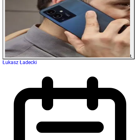
Ł
Łukasz Ładecki