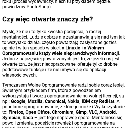
roku (proces wydawniczy, niech tu przykładem będzie,
powiedzmy PhotoShop).
Czy więc otwarte znaczy złe?
Myślę, że nie i to tylko kwestia podejścia, a raczej
mentalności. Ludzie dobrze nie zastanawiają się nad tym jak
to wszystko działa, często powtarzają zasłyszane gdzieś
opinie i w ten sposób w sieci,
o Linuxie i o Wolnym
Oprogramowaniu krąży wiele nieprawdziwych informacji
.
Jedną z najczęściej powtarzanych jest to, że jeżeli coś jest
otwarte tzn., że jest niedopracowane, oferuje tylko drobne,
podstawowe funkcje i że nie umywa się do aplikacji
własnościowych.
Tymczasem Wolne Oprogramowanie radzi sobie coraz lepiej.
Świetnym przykładem firm, które z powodzeniem
wykorzystują i tworzą oprogramowanie na wolnej licencji, są
np.:
Google, Mozilla, Canonical, Nokia, IBM czy RedHat
. A
popularne oprogramowanie, z którego może i Wy korzystacie
to:
Firefox, Open Office, Chromium, Gimp, VLC, Android,
Symbian, Bada
– jest tego naprawdę sporo. Mentalność się
powoli zmienia, podejście również i oprogramowanie na