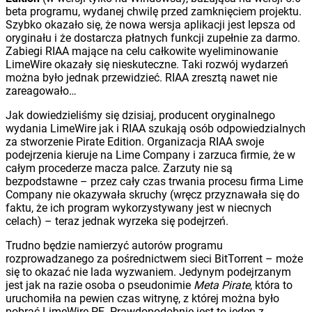
beta programu, wydanej chwilę przed zamknięciem projektu.
Szybko okazało się, że nowa wersja aplikacji jest lepsza od
oryginału i że dostarcza płatnych funkcji zupełnie za darmo.
Zabiegi RIAA mające na celu całkowite wyeliminowanie
LimeWire okazały się nieskuteczne. Taki rozwój wydarzeń
można było jednak przewidzieć. RIAA zresztą nawet nie
zareagowało…
Jak dowiedzieliśmy się dzisiaj, producent oryginalnego
wydania LimeWire jak i RIAA szukają osób odpowiedzialnych
za stworzenie Pirate Edition. Organizacja RIAA swoje
podejrzenia kieruje na Lime Company i zarzuca firmie, że w
całym procederze macza palce. Zarzuty nie są
bezpodstawne – przez cały czas trwania procesu firma Lime
Company nie okazywała skruchy (wręcz przyznawała się do
faktu, że ich program wykorzystywany jest w niecnych
celach) – teraz jednak wyrzeka się podejrzeń.
Trudno będzie namierzyć autorów programu
rozprowadzanego za pośrednictwem sieci BitTorrent – może
się to okazać nie lada wyzwaniem. Jedynym podejrzanym
jest jak na razie osoba o pseudonimie
Meta Pirate
, która to
uruchomiła na pewien czas witrynę, z której można było
pobrać LimeWire PE. Prawdopodobnie jest to jeden z