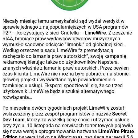
Niecały miesiąc temu amerykański sąd wydał werdykt w
sprawie jednego z najpopularniejszych w USA programów
P2P – korzystający z sieci Gnutella –
LimeWire
. Zrzeszenie
RIAA, broniące praw wydawców utworów muzycznych
wymusiło sądowne odcięcie “limonki” od globalnej sieci.
Według orzeczenia sądu LimeWire “z premedytacją
zachęcało do łamania praw autorskich”, swoją kampanię
reklamową kierując także do użytkowników Napstera,
znanych właśnie z łamania praw autorskich. Przez pewien
czas klienta LimeWire nie można było pobrać, a na stronie
głównej projektu wyświetlane było powiadomienie o
zamknięciu usługi. Eksperci spodziewali się, że co trzeci
użytkownik LimeWire będzie szukał alternatywnego
rozwiązania…
Po niespełna dwóch tygodniach projekt LimeWire został
wskrzeszony przez zespół programistów o nazwie
Secret
Dev Team
, którzy za wszelką cenę chcieli utrzymać usługę
przy życiu. 10 listopada na serwisach torrentowych pojawiła
się nowa wersja oprogramowania nazwana
LimeWire Pirate
Edition
(w wersji tylko na Windowsa), bazująca na wersji 5.6