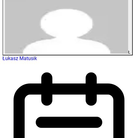
Ł
Łukasz Matusik