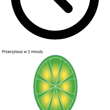
Przeczytasz w
2
minuty