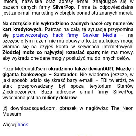
imiona, nazwiska oraz adresy e-mail znajdujące się w
bazach danych firmy
SilverPop
. Firma ta odpowiedzialna
jest za e-mail marketing w obrębie ponad stu znanych marek.
Na szczęście nie wykradziono żadnych haseł czy numerów
kart kredytowych.
Patrząc na całą tę sytuację przypomina
się
przedwczorajszy hack firmy Gawker Media
– na
szczęście tym razem nie ma obawy o to, że atakujący mogą
włamać się na czyjeś konta w serwisach internetowych.
Złodziej może co najwyżej rozesłać spam
; nie ma mowy,
aby wykradzione dane mogły posłużyć mu do innych celów.
Poza McDonald’sem
okradziono także deviantART, Mazdę i
giganta bankowego – Santander.
Nie wiadomo jeszcze, w
jaki sposób udało się skraść bazy e-maili – FBI twierdzi, że
atak przeprowadzany był spoza terytorium Stanów
Zjednoczonych. Baza adresów e-mail firmy SilverPop
wyceniana jest na
miliony dolarów
.
[ź] downloadsquad.com, obrazek w nagłówku: The Neon
Museum
Więcej:
hack