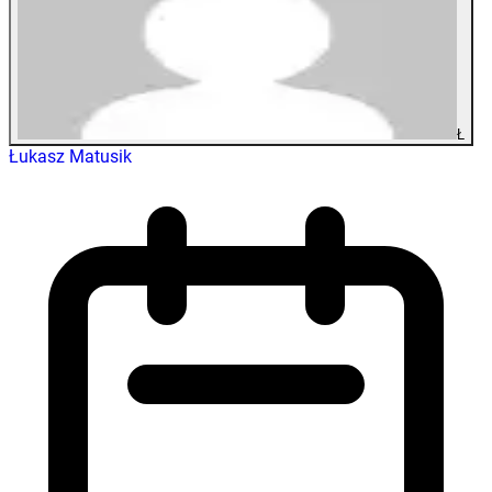
Ł
Łukasz Matusik