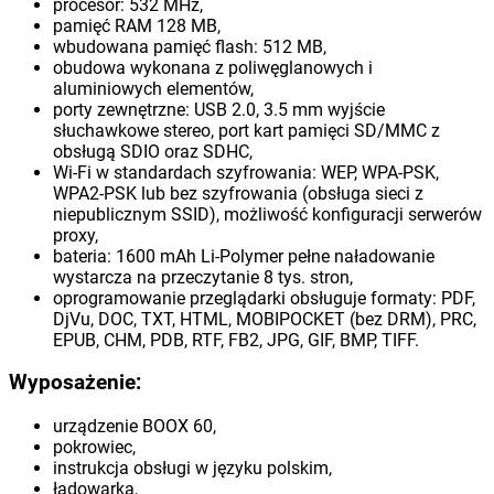
procesor: 532 MHz,
pamięć RAM 128 MB,
wbudowana pamięć flash: 512 MB,
obudowa wykonana z poliwęglanowych i
aluminiowych elementów,
porty zewnętrzne: USB 2.0, 3.5 mm wyjście
słuchawkowe stereo, port kart pamięci SD/MMC z
obsługą SDIO oraz SDHC,
Wi-Fi w standardach szyfrowania: WEP, WPA-PSK,
WPA2-PSK lub bez szyfrowania (obsługa sieci z
niepublicznym SSID), możliwość konfiguracji serwerów
proxy,
bateria: 1600 mAh Li-Polymer pełne naładowanie
wystarcza na przeczytanie 8 tys. stron,
oprogramowanie przeglądarki obsługuje formaty: PDF,
DjVu, DOC, TXT, HTML, MOBIPOCKET (bez DRM), PRC,
EPUB, CHM, PDB, RTF, FB2, JPG, GIF, BMP, TIFF.
Wyposażenie:
urządzenie BOOX 60,
pokrowiec,
instrukcja obsługi w języku polskim,
ładowarka,