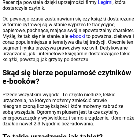
Recenzja powstała dzięki uprzejmości firmy
Legimi
, która
dostarczyła czytnik.
Od pewnego czasu zastanawiam się czy książki dostarczane
w formie cyfrowej są w stanie wyprzeć te tradycyjne,
papierowe, pachnące, mające swój niepowtarzalny charakter.
Myślę, że tak się nie stanie, ale
e-booki
to poważna, ciekawa i
coraz popularniejsza alternatywa dla tej tradycji. Obecnie ten
segment rynku przeżywa prawdziwy rozkwit. Dedykowane
urządzania, jak i internetowe księgarnie dostarczające takie
książki, powstają jak grzyby po deszczu.
Skąd się bierze popularność czytników
e-booków?
Przede wszystkim wygoda. To często nieduże, lekkie
urządzenia, na których możemy zmieścić prawie
nieograniczoną liczbę książek i które możemy zabrać ze
sobą wszędzie. Ogromnym plusem jest także czytelny,
energooszczędny wyświetlacz i samo urządzenie, które może
działać nawet 2-3 tygodnie bez ładowania.
To takie urządzenie jak tablet?