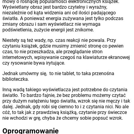
mowy o rosnącej popularności elektronicznych książek.
Wyświetlany obraz jest bardzo czytelny i wyraźny,
niezależnie od kąta widzenia ani od ilości padającego
światła. A ponieważ energia zużywana jest tylko podczas
zmiany obrazu i sam wyświetlacz nie wymaga
podświetlenia, zużycie energii jest znikome.
Niestety są też wady, np. czas reakcji nie powala. Przy
czytaniu książek, gdzie musimy zmienić stronę co pewien
czas, to nie przeszkadza, ale przeglądanie stron
internetowych, wpisywanie czegoś na klawiaturze ekranowej
czy rysowanie bywa irytujące.
Jednak umówmy się, to nie tablet, to taka przenośna
biblioteczka.
Inną wadą takiego wyświetlacza jest potrzebne do czytania
światło. To bardzo fajnie, że bez problemu możemy czytać
przy dużym natężeniu tego światła, wzrok się nie męczy i tak
dalej. Jednak, gdy robi się ciemno to i z czytania nici. No ale
cóż, to tak jak z prawdziwą książką, czytanie przy świeczce
nie wchodzi w grę, chyba że chcemy sobie popsuć wzrok.
Oprogramowanie