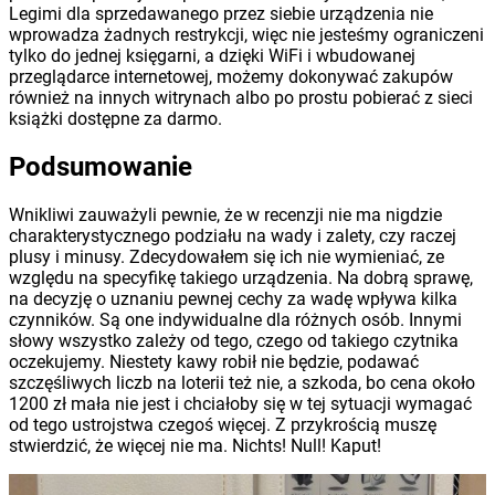
Legimi dla sprzedawanego przez siebie urządzenia nie
wprowadza żadnych restrykcji, więc nie jesteśmy ograniczeni
tylko do jednej księgarni, a dzięki WiFi i wbudowanej
przeglądarce internetowej, możemy dokonywać zakupów
również na innych witrynach albo po prostu pobierać z sieci
książki dostępne za darmo.
Podsumowanie
Wnikliwi zauważyli pewnie, że w recenzji nie ma nigdzie
charakterystycznego podziału na wady i zalety, czy raczej
plusy i minusy. Zdecydowałem się ich nie wymieniać, ze
względu na specyfikę takiego urządzenia. Na dobrą sprawę,
na decyzję o uznaniu pewnej cechy za wadę wpływa kilka
czynników. Są one indywidualne dla różnych osób. Innymi
słowy wszystko zależy od tego, czego od takiego czytnika
oczekujemy. Niestety kawy robił nie będzie, podawać
szczęśliwych liczb na loterii też nie, a szkoda, bo cena około
1200 zł mała nie jest i chciałoby się w tej sytuacji wymagać
od tego ustrojstwa czegoś więcej. Z przykrością muszę
stwierdzić, że więcej nie ma. Nichts! Null! Kaput!