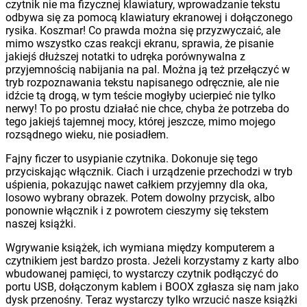
czytnik nie ma fizycznej klawiatury, wprowadzanie tekstu
odbywa się za pomocą klawiatury ekranowej i dołączonego
rysika. Koszmar! Co prawda można się przyzwyczaić, ale
mimo wszystko czas reakcji ekranu, sprawia, że pisanie
jakiejś dłuższej notatki to udręka porównywalna z
przyjemnością nabijania na pal. Można ją też przełączyć w
tryb rozpoznawania tekstu napisanego odręcznie, ale nie
idźcie tą drogą, w tym teście mogłyby ucierpieć nie tylko
nerwy! To po prostu działać nie chce, chyba że potrzeba do
tego jakiejś tajemnej mocy, której jeszcze, mimo mojego
rozsądnego wieku, nie posiadłem.
Fajny ficzer to usypianie czytnika. Dokonuje się tego
przyciskając włącznik. Ciach i urządzenie przechodzi w tryb
uśpienia, pokazując nawet całkiem przyjemny dla oka,
losowo wybrany obrazek. Potem dowolny przycisk, albo
ponownie włącznik i z powrotem cieszymy się tekstem
naszej książki.
Wgrywanie książek, ich wymiana między komputerem a
czytnikiem jest bardzo prosta. Jeżeli korzystamy z karty albo
wbudowanej pamięci, to wystarczy czytnik podłączyć do
portu USB, dołączonym kablem i BOOX zgłasza się nam jako
dysk przenośny. Teraz wystarczy tylko wrzucić nasze książki