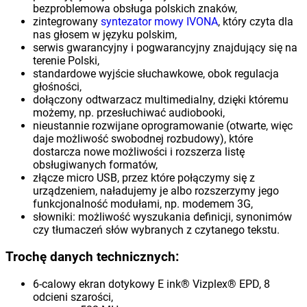
bezproblemowa obsługa polskich znaków,
zintegrowany
syntezator mowy IVONA
, który czyta dla
nas głosem w języku polskim,
serwis gwarancyjny i pogwarancyjny znajdujący się na
terenie Polski,
standardowe wyjście słuchawkowe, obok regulacja
głośności,
dołączony odtwarzacz multimedialny, dzięki któremu
możemy, np. przesłuchiwać audiobooki,
nieustannie rozwijane oprogramowanie (otwarte, więc
daje możliwość swobodnej rozbudowy), które
dostarcza nowe możliwości i rozszerza listę
obsługiwanych formatów,
złącze micro USB, przez które połączymy się z
urządzeniem, naładujemy je albo rozszerzymy jego
funkcjonalność modułami, np. modemem 3G,
słowniki: możliwość wyszukania definicji, synonimów
czy tłumaczeń słów wybranych z czytanego tekstu.
Trochę danych technicznych:
6-calowy ekran dotykowy E ink® Vizplex® EPD, 8
odcieni szarości,