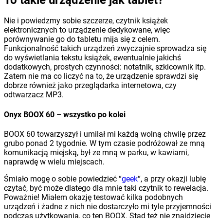
Nie i powiedzmy sobie szczerze, czytnik książek
elektronicznych to urządzenie dedykowane, więc
porównywanie go do tabletu mija się z celem.
Funkcjonalność takich urządzeń zwyczajnie sprowadza się
do wyświetlania tekstu książek, ewentualnie jakichś
dodatkowych, prostych czynności: notatnik, szkicownik itp.
Zatem nie ma co liczyć na to, że urządzenie sprawdzi się
dobrze również jako przeglądarka internetowa, czy
odtwarzacz MP3.
Onyx BOOX 60 – wszystko po kolei
BOOX 60 towarzyszył i umilał mi każdą wolną chwilę przez
grubo ponad 2 tygodnie. W tym czasie podróżował ze mną
komunikacją miejską, był ze mną w parku, w kawiarni,
naprawdę w wielu miejscach.
Śmiało mogę o sobie powiedzieć “
geek
“, a przy okazji lubię
czytać, być może dlatego dla mnie taki czytnik to rewelacja.
Poważnie! Miałem okazję testować kilka podobnych
urządzeń i żadne z nich nie dostarczyło mi tyle przyjemności
podczas użytkowania, co ten BOOX. Stąd też nie znajdziecie