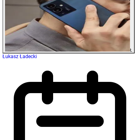
Ł
Łukasz Ładecki