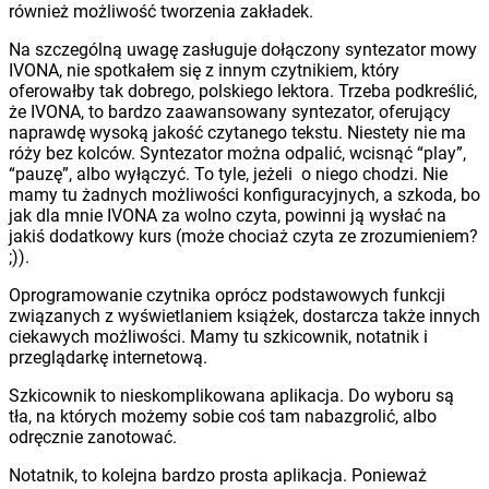
również możliwość tworzenia zakładek.
Na szczególną uwagę zasługuje dołączony syntezator mowy
IVONA, nie spotkałem się z innym czytnikiem, który
oferowałby tak dobrego, polskiego lektora. Trzeba podkreślić,
że IVONA, to bardzo zaawansowany syntezator, oferujący
naprawdę wysoką jakość czytanego tekstu. Niestety nie ma
róży bez kolców. Syntezator można odpalić, wcisnąć “play”,
“pauzę”, albo wyłączyć. To tyle, jeżeli o niego chodzi. Nie
mamy tu żadnych możliwości konfiguracyjnych, a szkoda, bo
jak dla mnie IVONA za wolno czyta, powinni ją wysłać na
jakiś dodatkowy kurs (może chociaż czyta ze zrozumieniem?
;)).
Oprogramowanie czytnika oprócz podstawowych funkcji
związanych z wyświetlaniem książek, dostarcza także innych
ciekawych możliwości. Mamy tu szkicownik, notatnik i
przeglądarkę internetową.
Szkicownik to nieskomplikowana aplikacja. Do wyboru są
tła, na których możemy sobie coś tam nabazgrolić, albo
odręcznie zanotować.
Notatnik, to kolejna bardzo prosta aplikacja. Ponieważ