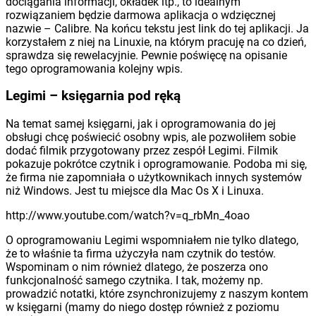
dociągania informacji, okładek itp., to idealnym
rozwiązaniem będzie darmowa aplikacja o wdzięcznej
nazwie – Calibre. Na końcu tekstu jest link do tej aplikacji. Ja
korzystałem z niej na Linuxie, na którym pracuję na co dzień,
sprawdza się rewelacyjnie. Pewnie poświęcę na opisanie
tego oprogramowania kolejny wpis.
Legimi – księgarnia pod ręką
Na temat samej księgarni, jak i oprogramowania do jej
obsługi chcę poświecić osobny wpis, ale pozwoliłem sobie
dodać filmik przygotowany przez zespół Legimi. Filmik
pokazuje pokrótce czytnik i oprogramowanie. Podoba mi się,
że firma nie zapomniała o użytkownikach innych systemów
niż Windows. Jest tu miejsce dla Mac Os X i Linuxa.
http://www.youtube.com/watch?v=q_rbMn_4oao
O oprogramowaniu Legimi wspomniałem nie tylko dlatego,
że to właśnie ta firma użyczyła nam czytnik do testów.
Wspominam o nim również dlatego, że poszerza ono
funkcjonalność samego czytnika. I tak, możemy np.
prowadzić notatki, które zsynchronizujemy z naszym kontem
w księgarni (mamy do niego dostęp również z poziomu