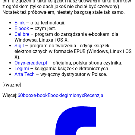
tym urządzeniu kilka książek i naszkicowałem kilka domków
z ogródkiem (tylko dach jakoś nie chciał być czerwony).
Notatek też próbowałem, niestety bazgrzę stale tak samo.
E-ink
– o tej technologii.
E-book
– czym jest.
Calibre
– program do zarządzania e-bookami dla
Windowsa, Linuxa i OS X.
Sigil
– program do tworzenia i edycji książek
elektronicznych w formacie EPUB (Windows, Linux i OS
X).
Onyx-ereader.pl
– oficjalna, polska strona czytnika.
Legimi
– księgarnia książek elektronicznych.
Arta Tech
– wyłączny dystrybutor w Polsce.
[/wazne]
Więcej:
60
boox
e-book
Ebook
legimi
onyx
Recenzja