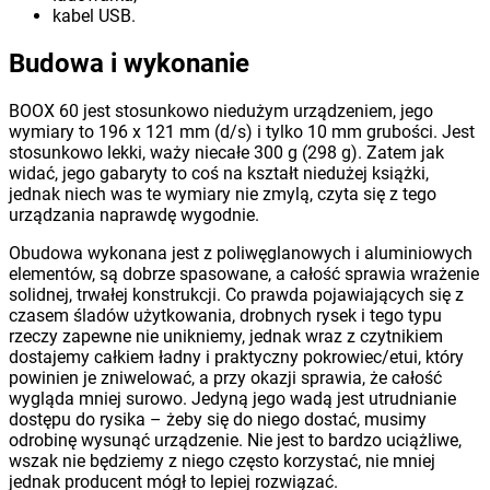
kabel USB.
Budowa i wykonanie
BOOX 60 jest stosunkowo niedużym urządzeniem, jego
wymiary to 196 x 121 mm (d/s) i tylko 10 mm grubości. Jest
stosunkowo lekki, waży niecałe 300 g (298 g). Zatem jak
widać, jego gabaryty to coś na kształt niedużej książki,
jednak niech was te wymiary nie zmylą, czyta się z tego
urządzania naprawdę wygodnie.
Obudowa wykonana jest z poliwęglanowych i aluminiowych
elementów, są dobrze spasowane, a całość sprawia wrażenie
solidnej, trwałej konstrukcji. Co prawda pojawiających się z
czasem śladów użytkowania, drobnych rysek i tego typu
rzeczy zapewne nie unikniemy, jednak wraz z czytnikiem
dostajemy całkiem ładny i praktyczny pokrowiec/etui, który
powinien je zniwelować, a przy okazji sprawia, że całość
wygląda mniej surowo. Jedyną jego wadą jest utrudnianie
dostępu do rysika – żeby się do niego dostać, musimy
odrobinę wysunąć urządzenie. Nie jest to bardzo uciążliwe,
wszak nie będziemy z niego często korzystać, nie mniej
jednak producent mógł to lepiej rozwiązać.