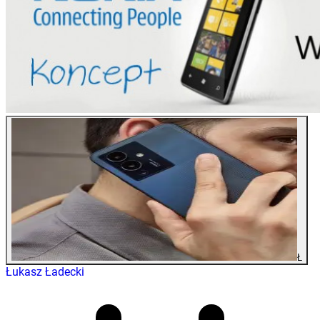
Ł
Łukasz Ładecki