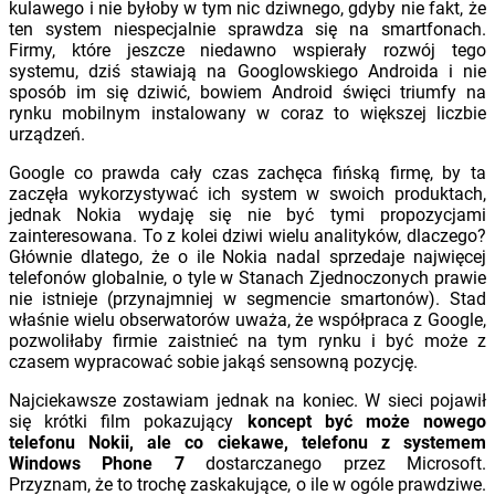
kulawego i nie byłoby w tym nic dziwnego, gdyby nie fakt, że
ten system niespecjalnie sprawdza się na smartfonach.
Firmy, które jeszcze niedawno wspierały rozwój tego
systemu, dziś stawiają na Googlowskiego Androida i nie
sposób im się dziwić, bowiem Android święci triumfy na
rynku mobilnym instalowany w coraz to większej liczbie
urządzeń.
Google co prawda cały czas zachęca fińską firmę, by ta
zaczęła wykorzystywać ich system w swoich produktach,
jednak Nokia wydaję się nie być tymi propozycjami
zainteresowana. To z kolei dziwi wielu analityków, dlaczego?
Głównie dlatego, że o ile Nokia nadal sprzedaje najwięcej
telefonów globalnie, o tyle w Stanach Zjednoczonych prawie
nie istnieje (przynajmniej w segmencie smartonów). Stad
właśnie wielu obserwatorów uważa, że współpraca z Google,
pozwoliłaby firmie zaistnieć na tym rynku i być może z
czasem wypracować sobie jakąś sensowną pozycję.
Najciekawsze zostawiam jednak na koniec. W sieci pojawił
się krótki film pokazujący
koncept być może nowego
telefonu Nokii, ale co ciekawe, telefonu z systemem
Windows Phone 7
dostarczanego przez Microsoft.
Przyznam, że to trochę zaskakujące, o ile w ogóle prawdziwe.