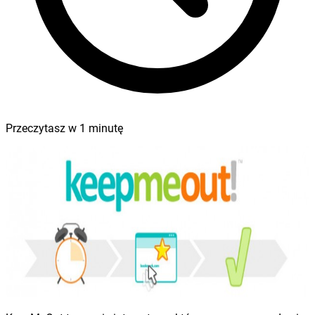
Przeczytasz w
1
minutę