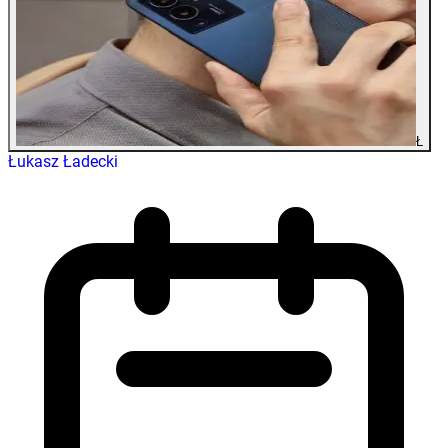
Ł
Łukasz Ładecki