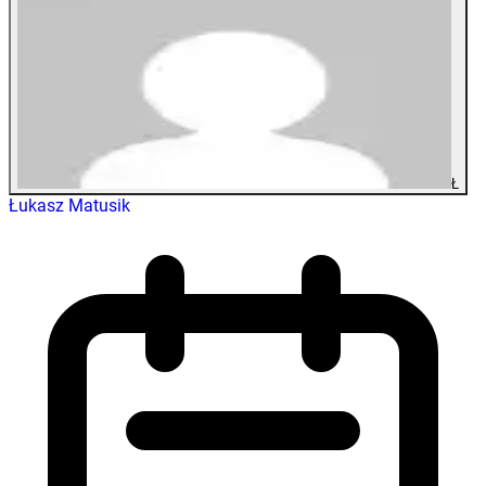
Ł
Łukasz Matusik