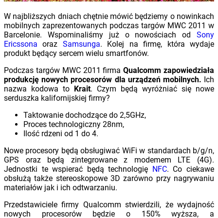
W najbliższych dniach chętnie mówić będziemy o nowinkach
mobilnych zaprezentowanych podczas targów MWC 2011 w
Barcelonie. Wspominaliśmy już o nowościach od
Sony
Ericssona
oraz
Samsunga
. Kolej na firmę, która wydaje
produkt będący sercem wielu smartfonów.
Podczas targów MWC 2011 firma
Qualcomm zapowiedziała
produkcję nowych procesorów dla urządzeń mobilnych.
Ich
nazwa kodowa to
Krait
. Czym będą wyróżniać się nowe
serduszka kalifornijskiej firmy?
Taktowanie dochodzące do 2,5GHz,
Proces technologiczny 28nm,
Ilość rdzeni od 1 do 4.
Nowe procesory będą obsługiwać WiFi w standardach b/g/n,
GPS oraz będą zintegrowane z modemem LTE (4G).
Jednostki te wspierać będą technologię
NFC
. Co ciekawe
obsłużą także stereoskopowe 3D zarówno przy nagrywaniu
materiałów jak i ich odtwarzaniu.
Przedstawiciele firmy Qualcomm stwierdzili, że wydajność
nowych procesorów będzie o 150% wyższa, a