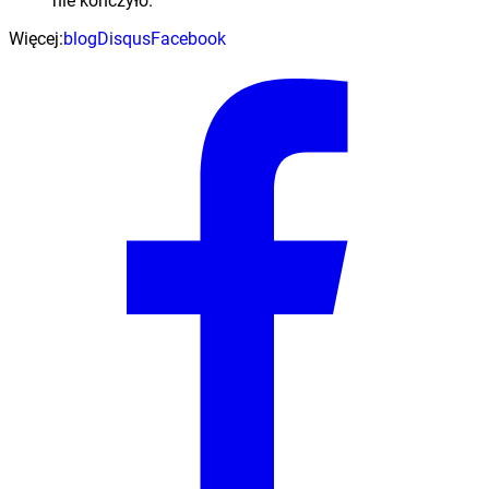
nie kończyło.
Więcej:
blog
Disqus
Facebook