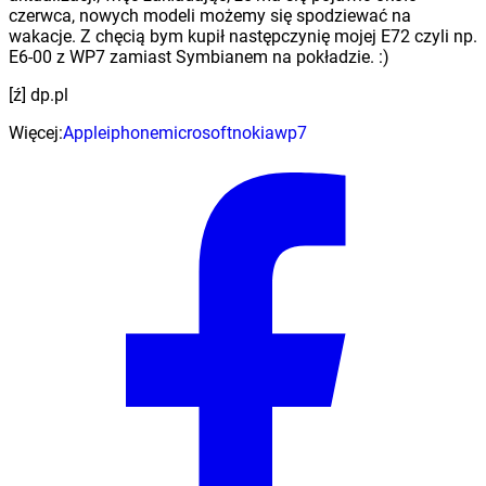
czerwca, nowych modeli możemy się spodziewać na
wakacje. Z chęcią bym kupił następczynię mojej E72 czyli np.
E6-00 z WP7 zamiast Symbianem na pokładzie. :)
[ź] dp.pl
Więcej:
Apple
iphone
microsoft
nokia
wp7