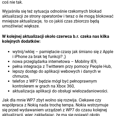
coś nie tak.
Wyjaśniła się też sytuacja odnośnie rzekomych blokad
aktualizacji ze strony operatorów i teraz o ile mogą blokować
mniejsze aktualizacje, to co jakiś czas zbiorczo będą
umożliwiać większe.
W kolejnej aktualizacji około czerwca b.r. czeka nas kilka
kolejnych dodatków:
wytnij/wklej – pamiętacie czasy jak śmiano się z Apple
i iPhone za brak tej funkcji? ;)
nowa przeglądarka internetowa – Mobilny IE9,
pełna integracja z Twitterem przy pomocy People Hub,
lepszy dostęp do aplikacji webowych i danych w
chmurze,
telefon z WP7 będzie mógł być pełnoprawnym
kontrolerem w grach na Xbox 360,
aktualizacja aplikacji do obsługi wielozadaniowości.
Jak dla mnie WP7 zbyt wolno się rozwija. Ciekawe czy
współpraca z Nokią nada trochę tempa. Nokia wstrzymuje
się przed wydawaniem urządzeń z WP7 do czasu kolejnej
aktualizacji, więc zakładając, że ma się pojawić około