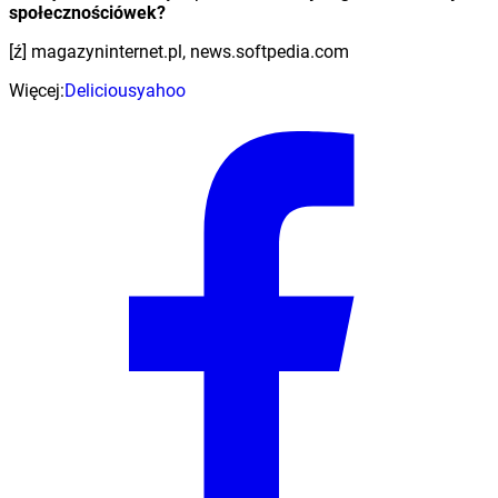
społecznościówek?
[ź] magazyninternet.pl, news.softpedia.com
Więcej:
Delicious
yahoo