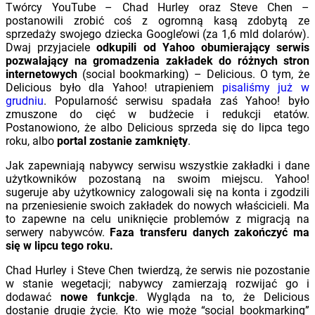
Twórcy YouTube – Chad Hurley oraz Steve Chen –
postanowili zrobić coś z ogromną kasą zdobytą ze
sprzedaży swojego dziecka Google’owi (za 1,6 mld dolarów).
Dwaj przyjaciele
odkupili od Yahoo obumierający serwis
pozwalający na gromadzenia zakładek do różnych stron
internetowych
(social bookmarking) – Delicious. O tym, że
Delicious było dla Yahoo! utrapieniem
pisaliśmy już w
grudniu
. Popularność serwisu spadała zaś Yahoo! było
zmuszone do cięć w budżecie i redukcji etatów.
Postanowiono, że albo Delicious sprzeda się do lipca tego
roku, albo
portal zostanie zamknięty
.
Jak zapewniają nabywcy serwisu wszystkie zakładki i dane
użytkowników pozostaną na swoim miejscu. Yahoo!
sugeruje aby użytkownicy zalogowali się na konta i zgodzili
na przeniesienie swoich zakładek do nowych właścicieli. Ma
to zapewne na celu uniknięcie problemów z migracją na
serwery nabywców.
Faza transferu danych zakończyć ma
się w lipcu tego roku.
Chad Hurley i Steve Chen twierdzą, że serwis nie pozostanie
w stanie wegetacji; nabywcy zamierzają rozwijać go i
dodawać
nowe funkcje
. Wygląda na to, że Delicious
dostanie drugie życie. Kto wie może “social bookmarking”