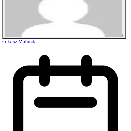
Ł
Łukasz Matusik