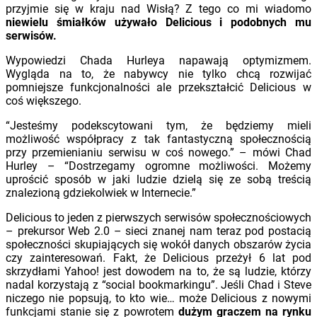
przyjmie się w kraju nad Wisłą? Z tego co mi wiadomo
niewielu śmiałków używało Delicious i podobnych mu
serwisów.
Wypowiedzi Chada Hurleya napawają optymizmem.
Wygląda na to, że nabywcy nie tylko chcą rozwijać
pomniejsze funkcjonalności ale przekształcić Delicious w
coś większego.
“Jesteśmy podekscytowani tym, że będziemy mieli
możliwość współpracy z tak fantastyczną społecznością
przy przemienianiu serwisu w coś nowego.” – mówi Chad
Hurley – “Dostrzegamy ogromne możliwości. Możemy
uprościć sposób w jaki ludzie dzielą się ze sobą treścią
znalezioną gdziekolwiek w Internecie.”
Delicious to jeden z pierwszych serwisów społecznościowych
– prekursor Web 2.0 – sieci znanej nam teraz pod postacią
społeczności skupiających się wokół danych obszarów życia
czy zainteresowań. Fakt, że Delicious przeżył 6 lat pod
skrzydłami Yahoo! jest dowodem na to, że są ludzie, którzy
nadal korzystają z “social bookmarkingu”. Jeśli Chad i Steve
niczego nie popsują, to kto wie… może Delicious z nowymi
funkcjami stanie się z powrotem
dużym graczem na rynku