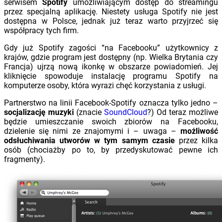
serwisem
Spotify
umożliwiającym dostęp do streamingu
przez specjalną aplikację. Niestety usługa Spotify nie jest
dostępna w Polsce, jednak już teraz warto przyjrzeć się
współpracy tych firm.
Gdy już Spotify zagości “na Facebooku” użytkownicy z
krajów, gdzie program jest dostępny (np. Wielka Brytania czy
Francja) ujrzą nową ikonkę w obszarze powiadomień. Jej
kliknięcie spowoduje instalację programu Spotify na
komputerze osoby, która wyrazi chęć korzystania z usługi.
Partnerstwo na linii Facebook-Spotify oznacza tylko jedno –
socjalizację muzyki
(znacie
SoundCloud
?) Od teraz możliwe
będzie umieszczanie swoich zbiorów na Facebooku,
dzielenie się nimi ze znajomymi i – uwaga –
możliwość
odsłuchiwania utworów w tym samym czasie
przez kilka
osób (chociażby po to, by przedyskutować pewne ich
fragmenty).