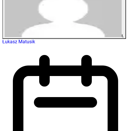
Ł
Łukasz Matusik