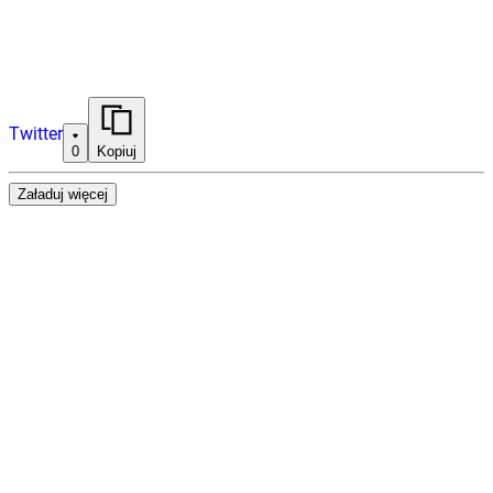
Twitter
0
Kopiuj
Załaduj więcej