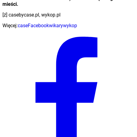
mieści.
[ź] casebycase.pl, wykop.pl
Więcej:
case
Facebook
wikary
wykop