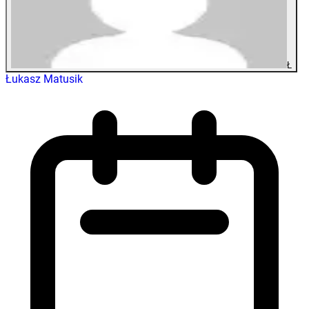
Ł
Łukasz Matusik