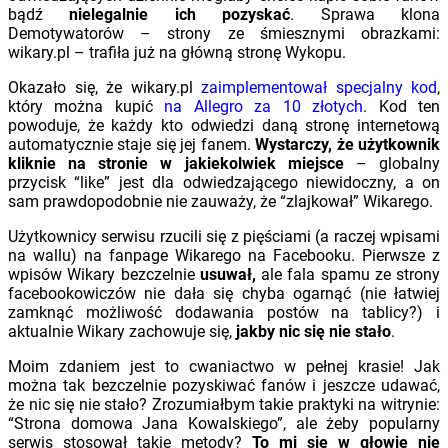
bądź
nielegalnie ich pozyskać
. Sprawa klona
Demotywatorów – strony ze śmiesznymi obrazkami:
wikary.pl – trafiła już na główną stronę Wykopu.
Okazało się, że wikary.pl
zaimplementował specjalny kod
,
który można kupić
na Allegro za 10 złotych
. Kod ten
powoduje, że każdy kto odwiedzi daną stronę internetową
automatycznie staje się jej fanem.
Wystarczy, że użytkownik
kliknie na stronie w jakiekolwiek miejsce
– globalny
przycisk “like” jest dla odwiedzającego niewidoczny, a on
sam prawdopodobnie nie zauważy, że “zlajkował” Wikarego.
Użytkownicy serwisu rzucili się z pięściami (a raczej wpisami
na wallu) na fanpage Wikarego na Facebooku. Pierwsze z
wpisów Wikary bezczelnie
usuwał,
ale fala spamu ze strony
facebookowiczów nie dała się chyba ogarnąć (nie łatwiej
zamknąć możliwość dodawania postów na tablicy?) i
aktualnie Wikary zachowuje się,
jakby nic się nie stało
.
Moim zdaniem jest to cwaniactwo w pełnej krasie! Jak
można tak bezczelnie pozyskiwać fanów i jeszcze udawać,
że nic się nie stało? Zrozumiałbym takie praktyki na witrynie:
“Strona domowa Jana Kowalskiego”, ale żeby popularny
serwis stosował takie metody?
To mi się w głowie nie