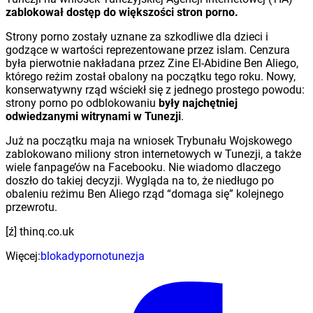
zablokował dostęp do większości stron porno.
Strony porno zostały uznane za szkodliwe dla dzieci i
godzące w wartości reprezentowane przez islam. Cenzura
była pierwotnie nakładana przez Zine El-Abidine Ben Aliego,
którego reżim został obalony na początku tego roku. Nowy,
konserwatywny rząd wściekł się z jednego prostego powodu:
strony porno po odblokowaniu
były najchętniej
odwiedzanymi witrynami w Tunezji
.
Już na początku maja na wniosek Trybunału Wojskowego
zablokowano miliony stron internetowych w Tunezji, a także
wiele fanpage’ów na Facebooku. Nie wiadomo dlaczego
doszło do takiej decyzji. Wygląda na to, że niedługo po
obaleniu reżimu Ben Aliego rząd “domaga się” kolejnego
przewrotu.
[ź] thinq.co.uk
Więcej:
blokady
porno
tunezja