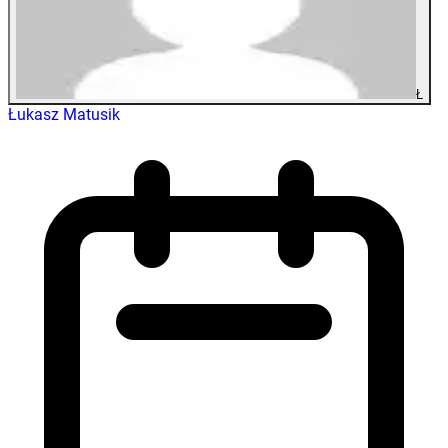
Ł
Łukasz Matusik