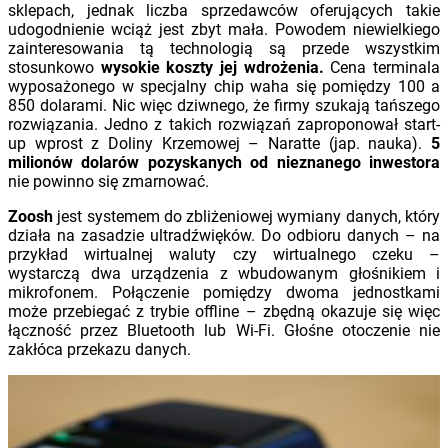
sklepach, jednak liczba sprzedawców oferujących takie
udogodnienie wciąż jest zbyt mała. Powodem niewielkiego
zainteresowania tą technologią są przede wszystkim
stosunkowo
wysokie koszty jej wdrożenia.
Cena terminala
wyposażonego w specjalny chip waha się pomiędzy 100 a
850 dolarami. Nic więc dziwnego, że firmy szukają tańszego
rozwiązania. Jedno z takich rozwiązań zaproponował start-
up wprost z Doliny Krzemowej – Naratte (jap. nauka).
5
milionów dolarów pozyskanych od nieznanego inwestora
nie powinno się zmarnować.
Zoosh
jest systemem do zbliżeniowej wymiany danych, który
działa na zasadzie ultradźwięków. Do odbioru danych – na
przykład wirtualnej waluty czy wirtualnego czeku –
wystarczą dwa urządzenia z wbudowanym głośnikiem i
mikrofonem. Połączenie pomiędzy dwoma jednostkami
może przebiegać z trybie offline – zbędną okazuje się więc
łączność przez Bluetooth lub Wi-Fi. Głośne otoczenie nie
zakłóca przekazu danych.