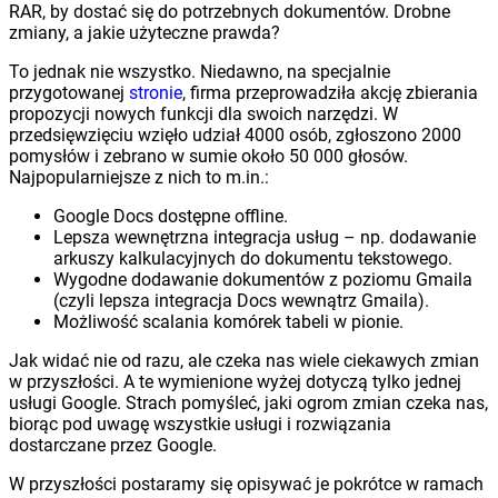
RAR, by dostać się do potrzebnych dokumentów. Drobne
zmiany, a jakie użyteczne prawda?
To jednak nie wszystko. Niedawno, na specjalnie
przygotowanej
stronie
, firma przeprowadziła akcję zbierania
propozycji nowych funkcji dla swoich narzędzi. W
przedsięwzięciu wzięło udział 4000 osób, zgłoszono 2000
pomysłów i zebrano w sumie około 50 000 głosów.
Najpopularniejsze z nich to m.in.:
Google Docs dostępne offline.
Lepsza wewnętrzna integracja usług – np. dodawanie
arkuszy kalkulacyjnych do dokumentu tekstowego.
Wygodne dodawanie dokumentów z poziomu Gmaila
(czyli lepsza integracja Docs wewnątrz Gmaila).
Możliwość scalania komórek tabeli w pionie.
Jak widać nie od razu, ale czeka nas wiele ciekawych zmian
w przyszłości. A te wymienione wyżej dotyczą tylko jednej
usługi Google. Strach pomyśleć, jaki ogrom zmian czeka nas,
biorąc pod uwagę wszystkie usługi i rozwiązania
dostarczane przez Google.
W przyszłości postaramy się opisywać je pokrótce w ramach