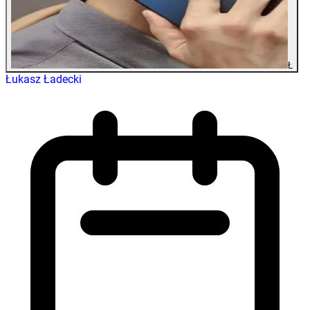
Ł
Łukasz Ładecki