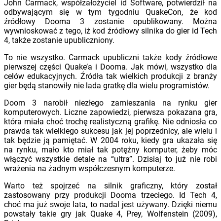
John Carmack, współzałożyciel id Software, potwierdził na
odbywającym się w tym tygodniu QuakeCon, że kod
źródłowy Dooma 3 zostanie opublikowany. Można
wywnioskować z tego, iż kod źródłowy silnika do gier id Tech
4, także zostanie upubliczniony.
To nie wszystko. Carmack upubliczni także kody źródłowe
pierwszej części Quake’a i Dooma. Jak mówi, wszystko dla
celów edukacyjnych. Źródła tak wielkich produkcji z branży
gier będą stanowiły nie lada gratkę dla wielu programistów.
Doom 3 narobił niezłego zamieszania na rynku gier
komputerowych. Liczne zapowiedzi, pierwsza pokazana gra,
która miała choć trochę realistyczną grafikę. Nie odniosła co
prawda tak wielkiego sukcesu jak jej poprzednicy, ale wielu i
tak będzie ją pamiętać. W 2004 roku, kiedy gra ukazała się
na rynku, mało kto miał tak potężny komputer, żeby móc
włączyć wszystkie detale na “ultra”. Dzisiaj to już nie robi
wrażenia na żadnym współczesnym komputerze.
Warto też spojrzeć na silnik graficzny, który został
zastosowany przy produkcji Dooma trzeciego. Id Tech 4,
choć ma już swoje lata, to nadal jest używany. Dzięki niemu
powstały takie gry jak Quake 4, Prey, Wolfenstein (2009),