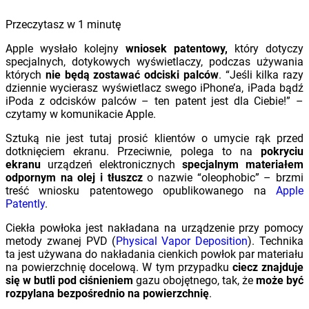
Przeczytasz w
1
minutę
Apple wysłało kolejny
wniosek patentowy,
który dotyczy
specjalnych, dotykowych wyświetlaczy, podczas używania
których
nie będą zostawać odciski palców
. “Jeśli kilka razy
dziennie wycierasz wyświetlacz swego iPhone’a, iPada bądź
iPoda z odcisków palców – ten patent jest dla Ciebie!” –
czytamy w komunikacie Apple.
Sztuką nie jest tutaj prosić klientów o umycie rąk przed
dotknięciem ekranu. Przeciwnie, polega to na
pokryciu
ekranu
urządzeń elektronicznych
specjalnym materiałem
odpornym na olej i tłuszcz
o nazwie “oleophobic” – brzmi
treść wniosku patentowego opublikowanego na
Apple
Patently
.
Ciekła powłoka jest nakładana na urządzenie przy pomocy
metody zwanej PVD (
Physical Vapor Deposition
). Technika
ta jest używana do nakładania cienkich powłok par materiału
na powierzchnię docelową. W tym przypadku
ciecz znajduje
się w butli pod ciśnieniem
gazu obojętnego, tak, że
może być
rozpylana bezpośrednio na powierzchnię
.