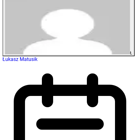
Ł
Łukasz Matusik