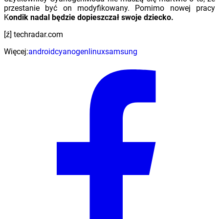
przestanie być on modyfikowany. Pomimo nowej pracy
K
ondik nadal będzie dopieszczał swoje dziecko.
[ź] techradar.com
Więcej:
android
cyanogen
linux
samsung