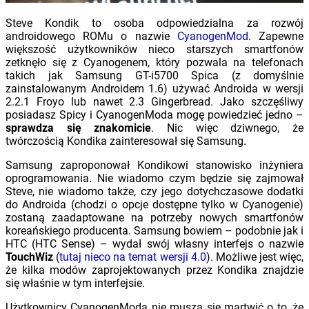
Steve Kondik to osoba odpowiedzialna za rozwój
androidowego ROMu o nazwie
CyanogenMod
. Zapewne
większość użytkowników nieco starszych smartfonów
zetknęło się z Cyanogenem, który pozwala na telefonach
takich jak Samsung GT-i5700 Spica (z domyślnie
zainstalowanym Androidem 1.6) używać Androida w wersji
2.2.1 Froyo lub nawet 2.3 Gingerbread. Jako szczęśliwy
posiadasz Spicy i CyanogenModa mogę powiedzieć jedno –
sprawdza się znakomicie
. Nic więc dziwnego, że
twórczością Kondika zainteresował się Samsung.
Samsung zaproponował Kondikowi stanowisko inżyniera
oprogramowania. Nie wiadomo czym będzie się zajmował
Steve, nie wiadomo także, czy jego dotychczasowe dodatki
do Androida (chodzi o opcje dostępne tylko w Cyanogenie)
zostaną zaadaptowane na potrzeby nowych smartfonów
koreańskiego producenta. Samsung bowiem – podobnie jak i
HTC (HTC Sense) – wydał swój własny interfejs o nazwie
TouchWiz
(
tutaj nieco na temat wersji 4.0
). Możliwe jest więc,
że kilka modów zaprojektowanych przez Kondika znajdzie
się właśnie w tym interfejsie.
Użytkownicy CyanogenModa nie muszą się martwić o to, że